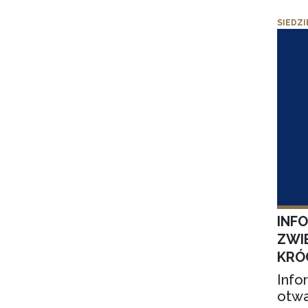
SIEDZI
INF
ZWI
KRÓ
Info
otwa