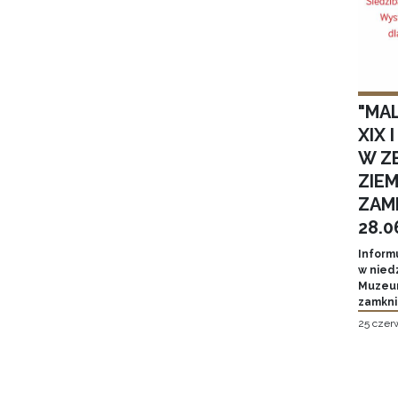
"MA
XIX 
W Z
ZIE
ZAM
28.0
Inform
w niedz
Muzeum
zamkni
25 czer