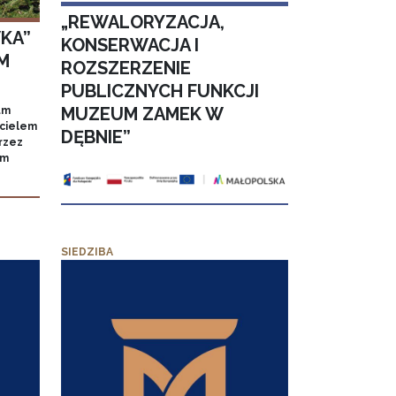
„REWALORYZACJA,
KA”
KONSERWACJA I
M
ROZSZERZENIE
PUBLICZNYCH FUNKCJI
MUZEUM ZAMEK W
um
icielem
DĘBNIE”
rzez
um
SIEDZIBA