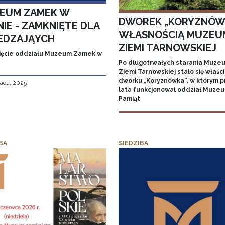
EUM ZAMEK W
DWOREK „KORYZNÓW
IE - ZAMKNIĘTE DLA
WŁASNOŚCIĄ MUZEU
EDZAJĄYCH
ZIEMI TARNOWSKIEJ
ęcie oddziału Muzeum Zamek w
Po długotrwałych starania Muze
Ziemi Tarnowskiej stało się właśc
dworku „Koryznówka”, w którym p
pada, 2025
lata funkcjonował oddział Muze
Pamiąt
BA
SIEDZIBA