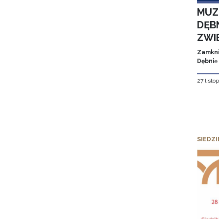
MUZ
DĘBN
ZWI
Zamkni
Dębni
e
27 listo
SIEDZI