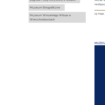
udział 
następu
Muzeum Etnograficzne
15 maja
Muzeum Wincentego Witosa w
Wierzchosławicach
MUZEU