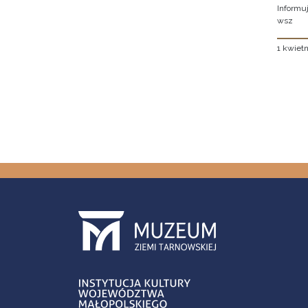
Informuj
wsz
1 kwietn
Stron