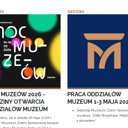
BA
SIEDZIBA
 MUZEÓW 2026 -
PRACA ODDZIAŁÓW
ZINY OTWARCIA
MUZEUM 1-3 MAJA 202
ZIAŁÓW MUZEUM
Siedziba Muzeum Ziemi Tarnows
wystawa „Zofia Stryjeńska. Międ
jemy, że w sobotę 16 maja 2026 r.
a obrzędem”
y Muzeum Ziemi Tarnowskiej biorące