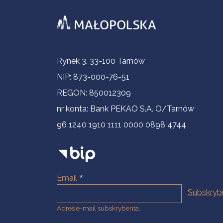
Informacje kontaktowe
Rynek 3, 33-100 Tarnów
NIP: 873-000-76-51
REGON: 850012309
nr konta: Bank PEKAO S.A. O/Tarnów
96 1240 1910 1111 0000 0898 4744
Email
Adres e-mail subskrybenta.