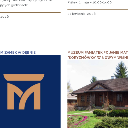
w „Nocy Muzeów” będą czynne w
Piątek, 1 maja – 10:00-15:00
jących godzinach:
27 kwietnia, 2026
, 2026
M ZAMEK W DĘBNIE
MUZEUM PAMIĄTEK PO JANIE MAT
"KORYZNÓWKA" W NOWYM WIŚN