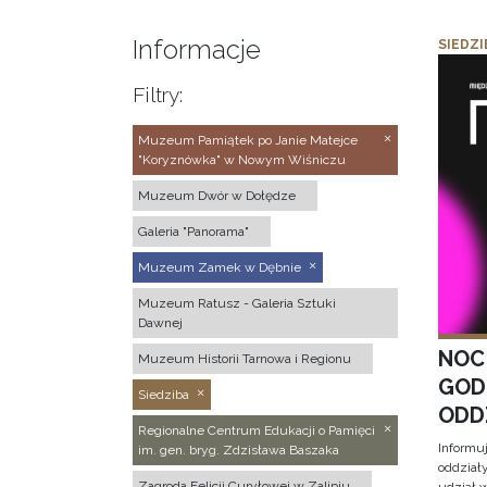
Informacje
SIEDZI
Filtry:
Muzeum Pamiątek po Janie Matejce
"Koryznówka" w Nowym Wiśniczu
Muzeum Dwór w Dołędze
Galeria "Panorama"
Muzeum Zamek w Dębnie
Muzeum Ratusz - Galeria Sztuki
Dawnej
NOC
Muzeum Historii Tarnowa i Regionu
GOD
Siedziba
ODD
Regionalne Centrum Edukacji o Pamięci
Informu
im. gen. bryg. Zdzisława Baszaka
oddział
Zagroda Felicji Curyłowej w Zalipiu