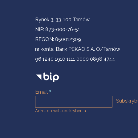
Informacje kontaktowe
Rynek 3, 33-100 Tarnów
NIP: 873-000-76-51
REGON: 850012309
nr konta: Bank PEKAO S.A. O/Tarnów
96 1240 1910 1111 0000 0898 4744
Email
Adres e-mail subskrybenta.