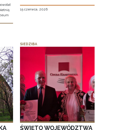
owołał
15 czerwca, 2026
letnią
uzeum
SIEDZIBA
KA
ŚWIĘTO WOJEWÓDZTWA