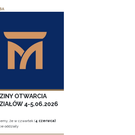
BA
ZINY OTWARCIA
ZIAŁÓW 4-5.06.2026
jemy, że w czwartek (
4 czerwca)
ie oddziały