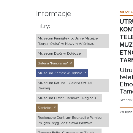
Informacje
MUZEU
UTR
Filtry:
KON
TEL
Muzeum Pamiątek po Janie Matejce
MUZ
"Koryznówka" w Nowym Wiśniczu
ETN
Muzeum Dwór w Dołędze
TAR
Galeria "Panorama"
Utru
Muzeum Zamek w Dębnie
tele
Etno
Muzeum Ratusz - Galeria Sztuki
Dawnej
Tarn
Muzeum Historii Tarnowa i Regionu
Szanown
Siedziba
20 lipca
Regionalne Centrum Edukacji o Pamięci
im. gen. bryg. Zdzisława Baszaka
Zagroda Felicji Curyłowej w Zalipiu