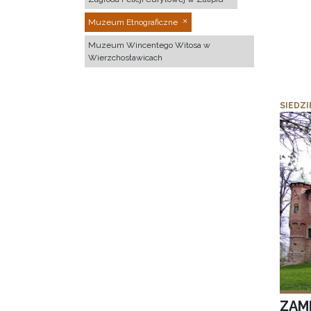
Muzeum Etnograficzne
Muzeum Wincentego Witosa w
Wierzchosławicach
SIEDZI
ZAM