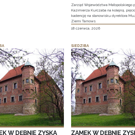
Zarząd Województwa Małopolskiego p
Kazimierza Kurczaba na kolejną, pięcio
kadencję na stanowisku dyrektora M
Ziemi Tarnows
18 czerwca, 2026
BA
SIEDZIBA
EK W DĘBNIE ZYSKA
ZAMEK W DĘBNIE ZYS