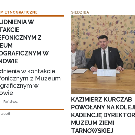
M ETNOGRAFICZNE
SIEDZIBA
UDNIENIA W
TAKCIE
EFONICZNYM Z
EUM
OGRAFICZNYM W
NOWIE
dnienia w kontakcie
fonicznym z Muzeum
graficznym w
owie
KAZIMIERZ KURCZAB
i Państwo,
POWOŁANY NA KOLEJ
KADENCJĘ DYREKTO
, 2026
MUZEUM ZIEMI
TARNOWSKIEJ