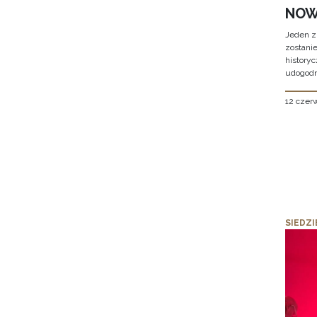
NOW
Jeden z
zostani
historyc
udogodn
12 czer
SIEDZI