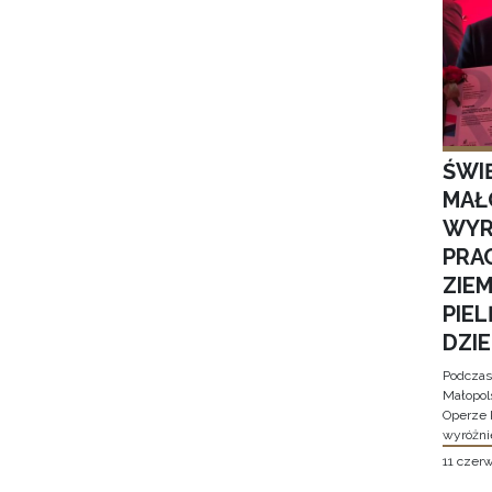
ŚWI
MAŁ
WYR
PRA
ZIE
PIE
DZI
Podczas
Małopol
Operze 
wyróżni
11 czer