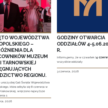
ĘTO WOJEWÓDZTWA
GODZINY OTWARCIA
OPOLSKIEGO –
ODDZIAŁÓW 4-5.06.2
ÓŻNIENIA DLA
R.
COWNIKÓW MUZEUM
Informujemy, że w czwartek (
4 czerw
MI TARNOWSKIEJ
wszystkie oddziały
LĘGNUJĄCYCH
3 czerwca, 2026
EDZICTWO REGIONU.
 uroczystej Gali Święta Województwa
skiego, która odbyła się 8 czerwca w
Krakowskiej, wręczono najwyższe
enia s
wca, 2026