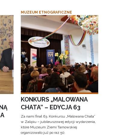
MUZEUM ETNOGRAFICZNE
KONKURS „MALOWANA
NĄ
CHATA” – EDYCJA 63
RA
Za nami finał 63. Konkursu „Malowana Chata”
w Zalipiu – jubileuszowej edycji wydarzenia,
które Muzeum Ziemi Tarnowskiej
organizowało już po raz 50.