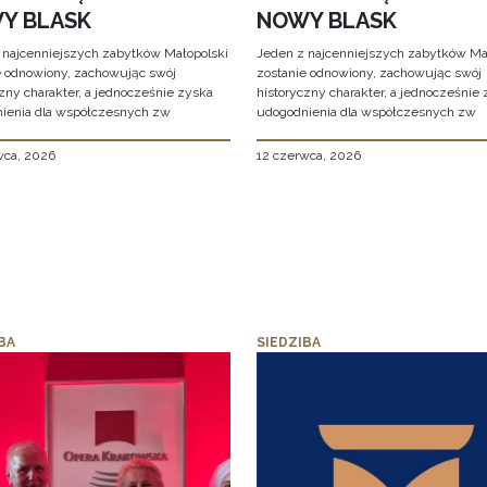
Y BLASK
NOWY BLASK
 najcenniejszych zabytków Małopolski
Jeden z najcenniejszych zabytków Ma
e odnowiony, zachowując swój
zostanie odnowiony, zachowując swój
zny charakter, a jednocześnie zyska
historyczny charakter, a jednocześnie
ienia dla współczesnych zw
udogodnienia dla współczesnych zw
wca, 2026
12 czerwca, 2026
BA
SIEDZIBA