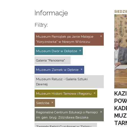
Informacje
SIEDZI
Filtry:
Muzeum Pamiątek po Janie Matejce
"Koryznówka" w Nowym Wiśniczu
Muzeum Dwór w Dołędze
Galeria "Panorama"
Muzeum Zamek w Dębnie
Muzeum Ratusz - Galeria Sztuki
Dawnej
KAZ
Muzeum Historii Tarnowa i Regionu
POW
Siedziba
KAD
Regionalne Centrum Edukacji o Pamięci
MUZ
im. gen. bryg. Zdzisława Baszaka
TAR
Zagroda Felicji Curyłowej w Zalipiu