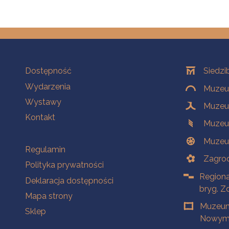
Na skróty
Oddziały
Dostępność
Siedzi
Wydarzenia
Muzeum
Wystawy
Muzeum
Kontakt
Muzeu
Muzeu
Na skróty
Regulamin
Zagrod
Polityka prywatności
Regiona
Deklaracja dostępności
bryg. Z
Mapa strony
Muzeum
Sklep
Nowym 