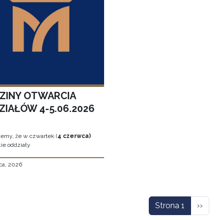
ZINY OTWARCIA
ZIAŁÓW 4-5.06.2026
jemy, że w czwartek (
4 czerwca)
ie oddziały
ca, 2026
icowanie
Nastę
Strona 1
››