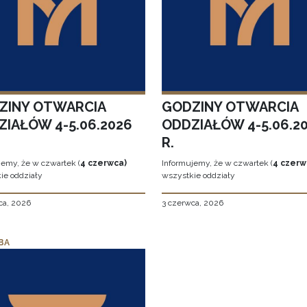
ZINY OTWARCIA
GODZINY OTWARCIA
ZIAŁÓW 4-5.06.2026
ODDZIAŁÓW 4-5.06.2
R.
jemy, że w czwartek (
4 czerwca)
Informujemy, że w czwartek (
4 czerw
ie oddziały
wszystkie oddziały
ca, 2026
3 czerwca, 2026
BA