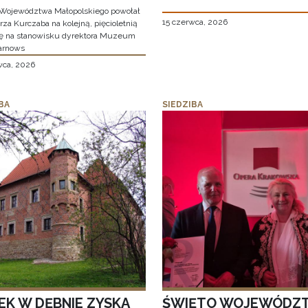
Województwa Małopolskiego powołał
15 czerwca, 2026
za Kurczaba na kolejną, pięcioletnią
ę na stanowisku dyrektora Muzeum
arnows
wca, 2026
BA
SIEDZIBA
EK W DĘBNIE ZYSKA
ŚWIĘTO WOJEWÓDZ