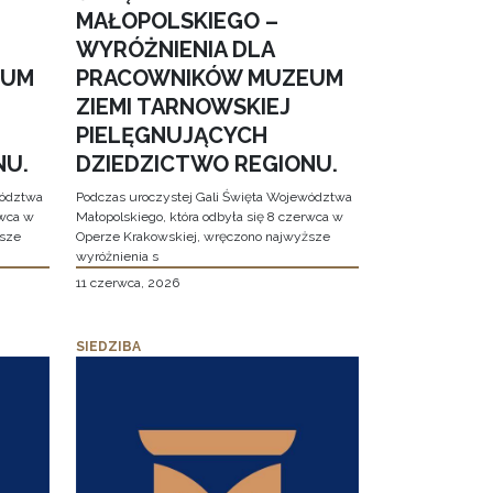
MAŁOPOLSKIEGO –
WYRÓŻNIENIA DLA
EUM
PRACOWNIKÓW MUZEUM
ZIEMI TARNOWSKIEJ
PIELĘGNUJĄCYCH
NU.
DZIEDZICTWO REGIONU.
wództwa
Podczas uroczystej Gali Święta Województwa
rwca w
Małopolskiego, która odbyła się 8 czerwca w
ższe
Operze Krakowskiej, wręczono najwyższe
wyróżnienia s
11 czerwca, 2026
SIEDZIBA