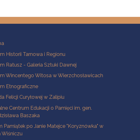
ba
 Historii Tarnowa i Regionu
 Ratusz - Galeria Sztuki Dawnej
m Wincentego Witosa w Wierzchosławicach
m Etnograficzne
a Felicji Curyłowej w Zalipiu
lne Centrum Edukacji o Pamięci im. gen.
dzisława Baszaka
 Pamiątek po Janie Matejce "Koryznówka" w
Wiśniczu