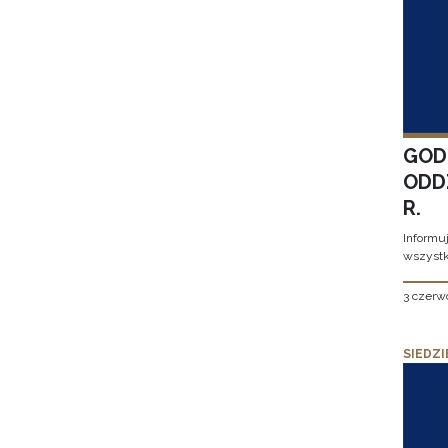
GOD
ODD
R.
Informu
wszystk
3 czerw
SIEDZI