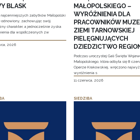
Y BLASK
MAŁOPOLSKIEGO –
WYRÓŻNIENIA DLA
 najcenniejszych zabytków Małopolski
PRACOWNIKÓW MUZ
e odnowiony, zachowując swój
zny charakter, a jednocześnie zyska
ZIEMI TARNOWSKIEJ
ienia dla współczesnych zw
PIELĘGNUJĄCYCH
wca, 2026
DZIEDZICTWO REGIO
Podczas uroczystej Gali Święta Woje
Małopolskiego, która odbyła się 8 cze
Operze Krakowskiej, wręczono najwy
wyróżnienia s
11 czerwca, 2026
BA
SIEDZIBA