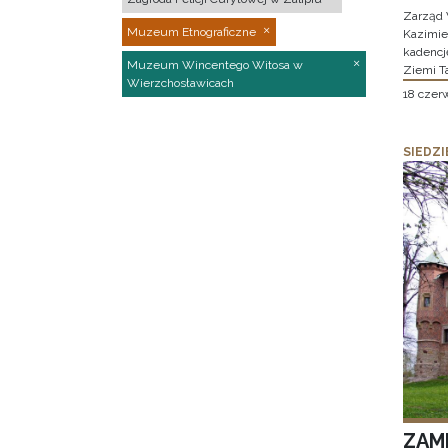
Zarząd 
Muzeum Etnograficzne
Kazimier
kadencj
Muzeum Wincentego Witosa w
Ziemi T
Wierzchosławicach
18 czer
SIEDZI
ZAM