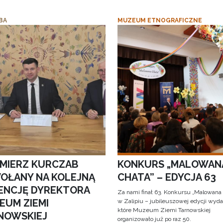
BA
MUZEUM ETNOGRAFICZNE
IMIERZ KURCZAB
KONKURS „MALOWAN
OŁANY NA KOLEJNĄ
CHATA” – EDYCJA 63
ENCJĘ DYREKTORA
Za nami finał 63. Konkursu „Malowana
EUM ZIEMI
w Zalipiu – jubileuszowej edycji wyda
które Muzeum Ziemi Tarnowskiej
NOWSKIEJ
organizowało już po raz 50.