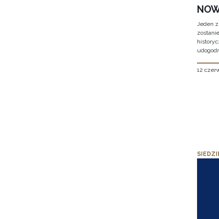
NOW
Jeden z
zostani
historyc
udogodn
12 czer
SIEDZI