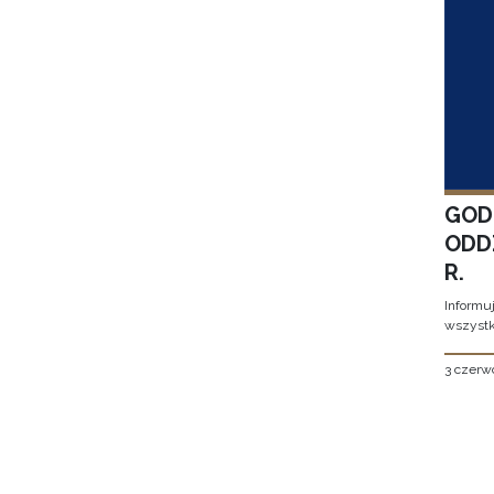
GOD
ODD
R.
Informu
wszystk
3 czerw
Stron