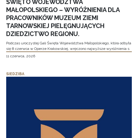
ŚWIĘTO WOJEWÓDZTWA
MAŁOPOLSKIEGO – WYRÓŻNIENIA DLA
PRACOWNIKÓW MUZEUM ZIEMI
TARNOWSKIEJ PIELĘGNUJĄCYCH
DZIEDZICTWO REGIONU.
Podczas uroczystej Gali Święta Województwa Małopolskiego, która odbyła
się 8 czerwca w Operze Krakowskiej, wręczono najwyższe wyróżnienia s
11 czerwca, 2026
SIEDZIBA