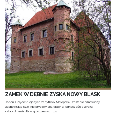
ZAMEK W DĘBNIE ZYSKA NOWY BLASK
Jeden z najcenniejszych zabytków Małopolski zostanie odnowiony,
zachowując swój historyczny charakter, a jednocześnie zyska
udogodnienia dla współczesnych zw