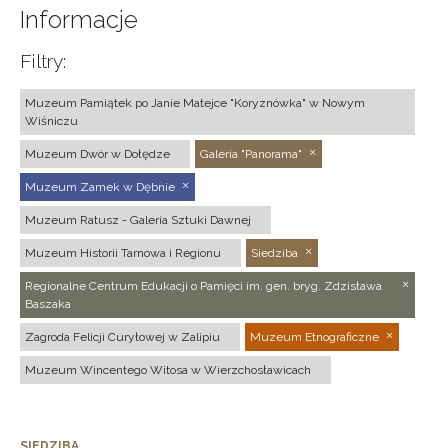
Informacje
Filtry:
Muzeum Pamiątek po Janie Matejce "Koryznówka" w Nowym
Wiśniczu
Muzeum Dwór w Dołędze
Galeria "Panorama"
Muzeum Zamek w Dębnie
Muzeum Ratusz - Galeria Sztuki Dawnej
Muzeum Historii Tarnowa i Regionu
Siedziba
Regionalne Centrum Edukacji o Pamięci im. gen. bryg. Zdzisława
Baszaka
Zagroda Felicji Curyłowej w Zalipiu
Muzeum Etnograficzne
Muzeum Wincentego Witosa w Wierzchosławicach
SIEDZIBA