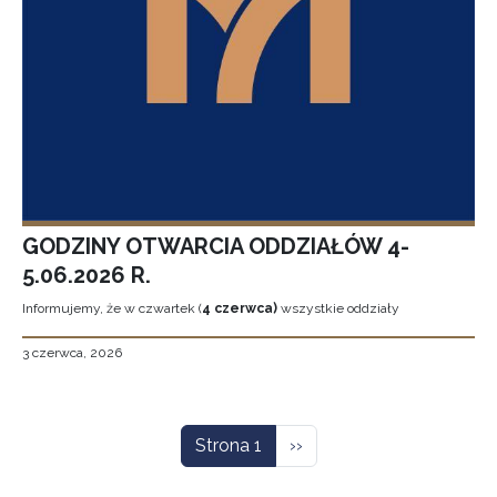
GODZINY OTWARCIA ODDZIAŁÓW 4-
5.06.2026 R.
Informujemy, że w czwartek (
4 czerwca)
wszystkie oddziały
3 czerwca, 2026
Stronicowanie
Następna strona
Strona 1
››