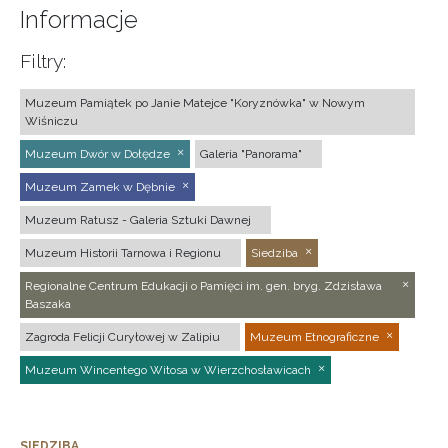
Informacje
Filtry:
Muzeum Pamiątek po Janie Matejce "Koryznówka" w Nowym
Wiśniczu
Muzeum Dwór w Dołędze
Galeria "Panorama"
Muzeum Zamek w Dębnie
Muzeum Ratusz - Galeria Sztuki Dawnej
Muzeum Historii Tarnowa i Regionu
Siedziba
Regionalne Centrum Edukacji o Pamięci im. gen. bryg. Zdzisława
Baszaka
Zagroda Felicji Curyłowej w Zalipiu
Muzeum Etnograficzne
Muzeum Wincentego Witosa w Wierzchosławicach
SIEDZIBA