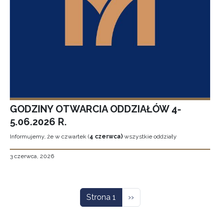
GODZINY OTWARCIA ODDZIAŁÓW 4-
5.06.2026 R.
Informujemy, że w czwartek (
4 czerwca)
wszystkie oddziały
3 czerwca, 2026
Stronicowanie
Następna strona
Strona 1
››