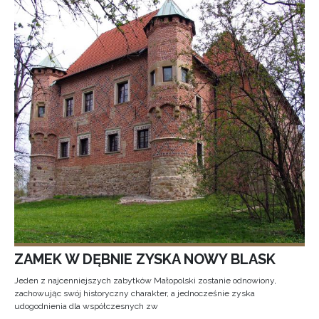
ZAMEK W DĘBNIE ZYSKA NOWY BLASK
Jeden z najcenniejszych zabytków Małopolski zostanie odnowiony,
zachowując swój historyczny charakter, a jednocześnie zyska
udogodnienia dla współczesnych zw