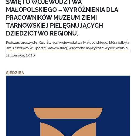
ŚWIĘTO WOJEWÓDZTWA
MAŁOPOLSKIEGO – WYRÓŻNIENIA DLA
PRACOWNIKÓW MUZEUM ZIEMI
TARNOWSKIEJ PIELĘGNUJĄCYCH
DZIEDZICTWO REGIONU.
Podczas uroczystej Gali Święta Województwa Małopolskiego, która odbyła
się 8 czerwca w Operze Krakowskiej, wręczono najwyższe wyróżnienia s
11 czerwca, 2026
SIEDZIBA