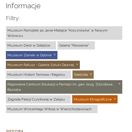
Informacje
Filtry:
Muzeum Pamiątek po Janie Matejce "Koryznówka" w Nowym
Wiśniczu
Muzeum Dwór w Dołędze
Galeria "Panorama"
Muzeum Zamek w Dębnie
Muzeum Ratusz - Galeria Sztuki Dawnej
Muzeum Historii Tarnowa i Regionu
Siedziba
Regionalne Centrum Edukacji o Pamięci im. gen. bryg. Zdzisława
Baszaka
Zagroda Felicji Curyłowej w Zalipiu
Muzeum Etnograficzne
Muzeum Wincentego Witosa w Wierzchosławicach
SIEDZIBA