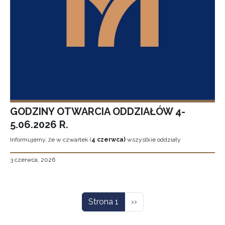
GODZINY OTWARCIA ODDZIAŁÓW 4-
5.06.2026 R.
Informujemy, że w czwartek (
4 czerwca)
wszystkie oddziały
3 czerwca, 2026
Stronicowanie
Następna strona
Strona 1
››