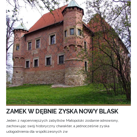
ZAMEK W DĘBNIE ZYSKA NOWY BLASK
Jeden z najcenniejszych zabytków Małopolski zostanie odnowiony,
zachowując swój historyczny charakter, a jednocześnie zyska
udogodnienia dla współczesnych zw