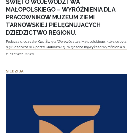
ŚWIĘTO WOJEWÓDZTWA
MAŁOPOLSKIEGO – WYRÓŻNIENIA DLA
PRACOWNIKÓW MUZEUM ZIEMI
TARNOWSKIEJ PIELĘGNUJĄCYCH
DZIEDZICTWO REGIONU.
Podczas uroczystej Gali Święta Województwa Małopolskiego, która odbyła
się 8 czerwca w Operze Krakowskiej, wręczono najwyższe wyróżnienia s
11 czerwca, 2026
SIEDZIBA