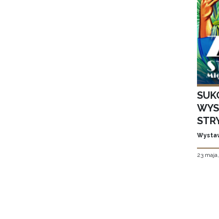
SUK
WYS
STR
Wystaw
23 maja
Stron