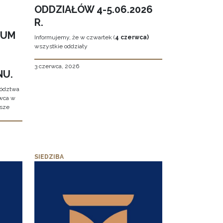
ODDZIAŁÓW 4-5.06.2026
R.
EUM
Informujemy, że w czwartek (
4 czerwca)
wszystkie oddziały
3 czerwca, 2026
NU.
wództwa
rwca w
ższe
SIEDZIBA