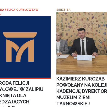
DA FELICJI CURYŁOWEJ W
SIEDZIBA
U
KAZIMIERZ KURCZAB
ODA FELICJI
POWOŁANY NA KOLEJ
YŁOWEJ W ZALIPIU
KADENCJĘ DYREKTO
KNIĘTA DLA
MUZEUM ZIEMI
EDZAJĄCYCH
TARNOWSKIEJ