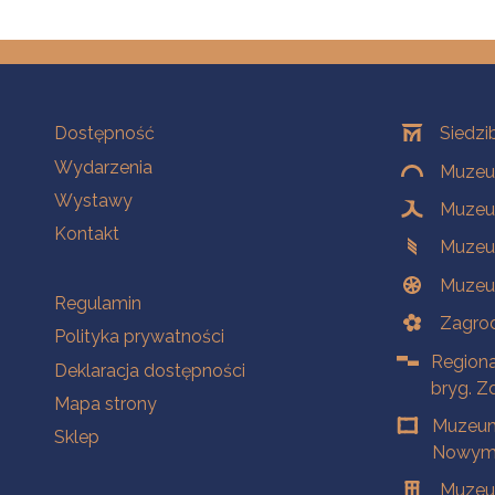
Na skróty
Oddziały
Dostępność
Siedzi
Wydarzenia
Muzeum
Wystawy
Muzeum
Kontakt
Muzeu
Muzeu
Na skróty
Regulamin
Zagrod
Polityka prywatności
Regiona
Deklaracja dostępności
bryg. Z
Mapa strony
Muzeum
Sklep
Nowym 
Muzeu