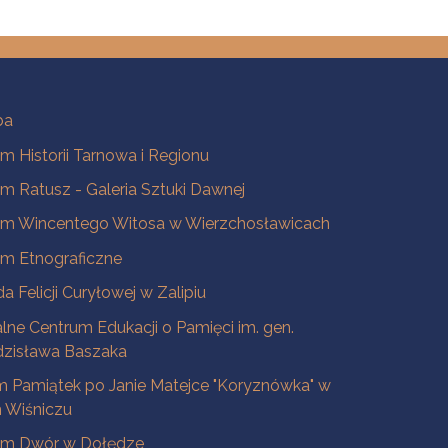
ba
 Historii Tarnowa i Regionu
 Ratusz - Galeria Sztuki Dawnej
m Wincentego Witosa w Wierzchosławicach
m Etnograficzne
a Felicji Curyłowej w Zalipiu
lne Centrum Edukacji o Pamięci im. gen.
dzisława Baszaka
 Pamiątek po Janie Matejce "Koryznówka" w
Wiśniczu
m Dwór w Dołędze