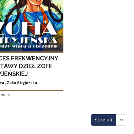
CES FREKWENCYJNY
TAWY DZIEŁ ZOFII
YJEŃSKIEJ
a „Zofia Stryjeńska.
, 2026
icowanie
Nastę
Strona 1
››