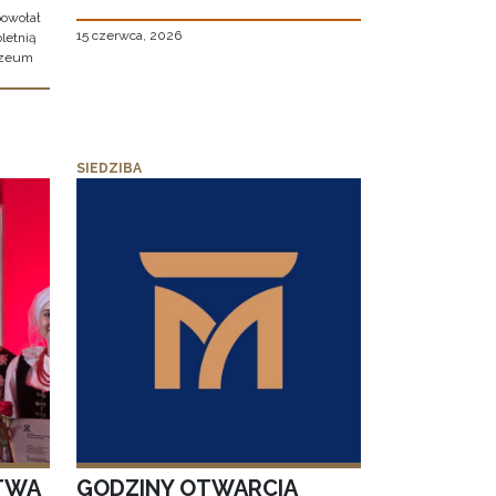
owołał
15 czerwca, 2026
letnią
uzeum
SIEDZIBA
TWA
GODZINY OTWARCIA