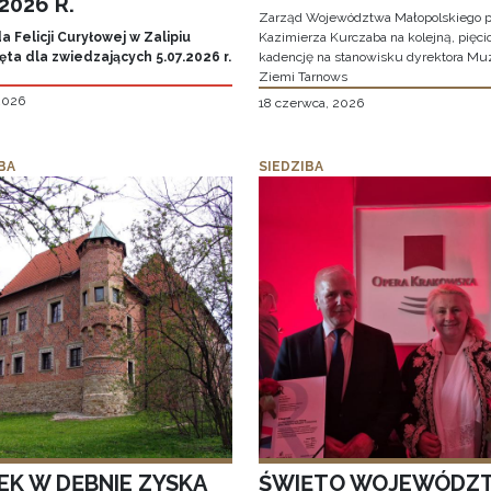
.2026 R.
Zarząd Województwa Małopolskiego p
 Felicji Curyłowej w Zalipiu
Kazimierza Kurczaba na kolejną, pięcio
ta dla zwiedzających 5.07.2026 r.
kadencję na stanowisku dyrektora M
Ziemi Tarnows
 2026
18 czerwca, 2026
BA
SIEDZIBA
EK W DĘBNIE ZYSKA
ŚWIĘTO WOJEWÓDZ