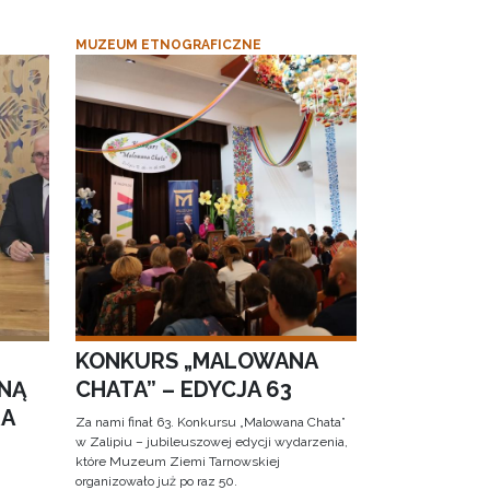
MUZEUM ETNOGRAFICZNE
KONKURS „MALOWANA
NĄ
CHATA” – EDYCJA 63
RA
Za nami finał 63. Konkursu „Malowana Chata”
w Zalipiu – jubileuszowej edycji wydarzenia,
które Muzeum Ziemi Tarnowskiej
organizowało już po raz 50.