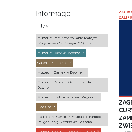
Informacje
ZAGRO
ZALIPI
Filtry:
Muzeum Pamiątek po Janie Matejce
"Koryznówka" w Nowym Wiśniczu
Muzeum Dwór w Dołędze
Galeria "Panorama"
Muzeum Zamek w Dębnie
Muzeum Ratusz - Galeria Sztuki
Dawnej
Muzeum Historii Tarnowa i Regionu
ZAGR
Siedziba
CUR
ZAM
Regionalne Centrum Edukacji o Pamięci
im. gen. bryg. Zdzisława Baszaka
ZWI
Zagroda Felicji Curyłowej w Zalipiu