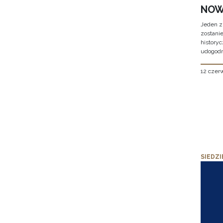
NOW
Jeden z
zostani
historyc
udogodn
12 czer
SIEDZI