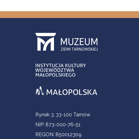
Informacje kontaktowe
Rynek 3, 33-100 Tarnów
NIP: 873-000-76-51
REGON: 850012309