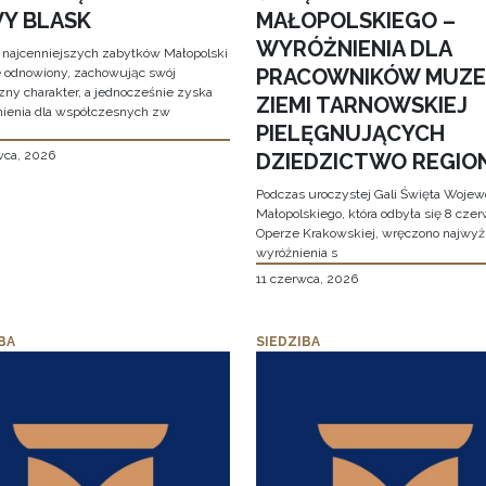
Y BLASK
MAŁOPOLSKIEGO –
WYRÓŻNIENIA DLA
 najcenniejszych zabytków Małopolski
PRACOWNIKÓW MUZ
e odnowiony, zachowując swój
zny charakter, a jednocześnie zyska
ZIEMI TARNOWSKIEJ
ienia dla współczesnych zw
PIELĘGNUJĄCYCH
wca, 2026
DZIEDZICTWO REGIO
Podczas uroczystej Gali Święta Woje
Małopolskiego, która odbyła się 8 cze
Operze Krakowskiej, wręczono najwy
wyróżnienia s
11 czerwca, 2026
BA
SIEDZIBA