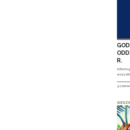
GOD
ODD
R.
Informu
wszystk
3 czerw
SIEDZI