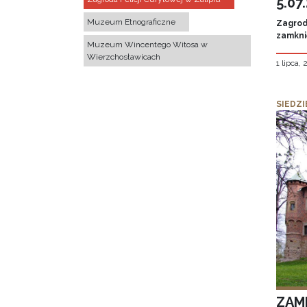
5.07
Muzeum Etnograficzne
Zagroda
zamknię
Muzeum Wincentego Witosa w
Wierzchosławicach
1 lipca,
SIEDZI
ZAM