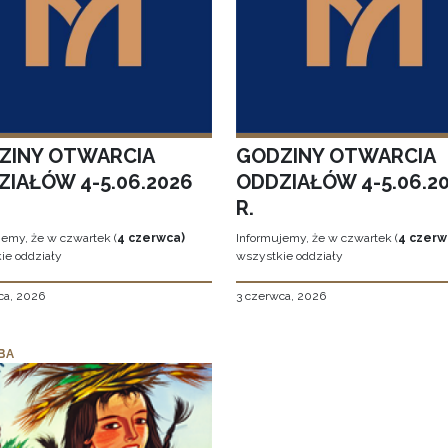
ZINY OTWARCIA
GODZINY OTWARCIA
ZIAŁÓW 4-5.06.2026
ODDZIAŁÓW 4-5.06.2
R.
jemy, że w czwartek (
4 czerwca)
Informujemy, że w czwartek (
4 czerw
ie oddziały
wszystkie oddziały
ca, 2026
3 czerwca, 2026
BA