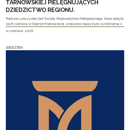
TARNOWSKIEJ PIELĘGNUJĄCYCH
DZIEDZICTWO REGIONU.
Podczas uroczystej Gali Święta Województwa Małopolskiego, która odbyła
się 8 czerwca w Operze Krakowskiej, wręczono najwyższe wyróżnienia s
11 czerwca, 2026
SIEDZIBA