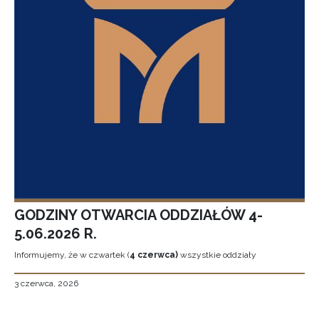
GODZINY OTWARCIA ODDZIAŁÓW 4-
5.06.2026 R.
Informujemy, że w czwartek (
4 czerwca)
wszystkie oddziały
3 czerwca, 2026