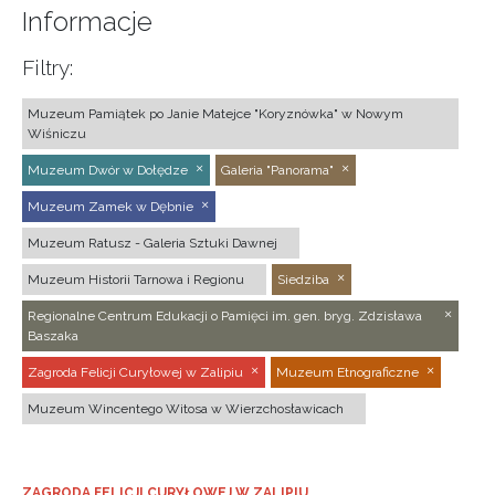
Informacje
Filtry:
Muzeum Pamiątek po Janie Matejce "Koryznówka" w Nowym
Wiśniczu
Muzeum Dwór w Dołędze
Galeria "Panorama"
Muzeum Zamek w Dębnie
Muzeum Ratusz - Galeria Sztuki Dawnej
Muzeum Historii Tarnowa i Regionu
Siedziba
Regionalne Centrum Edukacji o Pamięci im. gen. bryg. Zdzisława
Baszaka
Zagroda Felicji Curyłowej w Zalipiu
Muzeum Etnograficzne
Muzeum Wincentego Witosa w Wierzchosławicach
ZAGRODA FELICJI CURYŁOWEJ W ZALIPIU