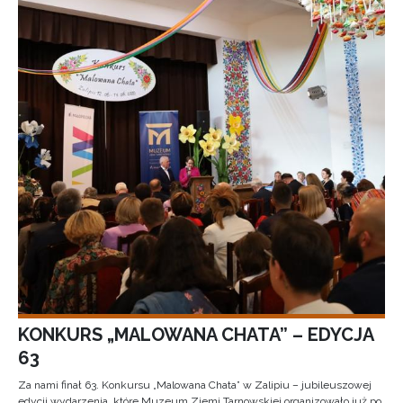
KONKURS „MALOWANA CHATA” – EDYCJA
63
Za nami finał 63. Konkursu „Malowana Chata” w Zalipiu – jubileuszowej
edycji wydarzenia, które Muzeum Ziemi Tarnowskiej organizowało już po