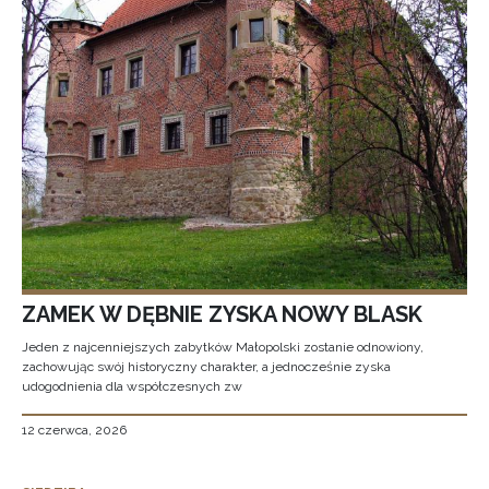
ZAMEK W DĘBNIE ZYSKA NOWY BLASK
Jeden z najcenniejszych zabytków Małopolski zostanie odnowiony,
zachowując swój historyczny charakter, a jednocześnie zyska
udogodnienia dla współczesnych zw
12 czerwca, 2026