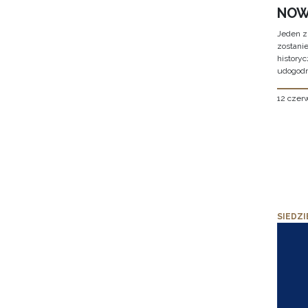
NOW
Jeden z
zostani
historyc
udogodn
12 czer
SIEDZI