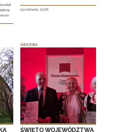
owołał
15 czerwca, 2026
letnią
uzeum
SIEDZIBA
KA
ŚWIĘTO WOJEWÓDZTWA