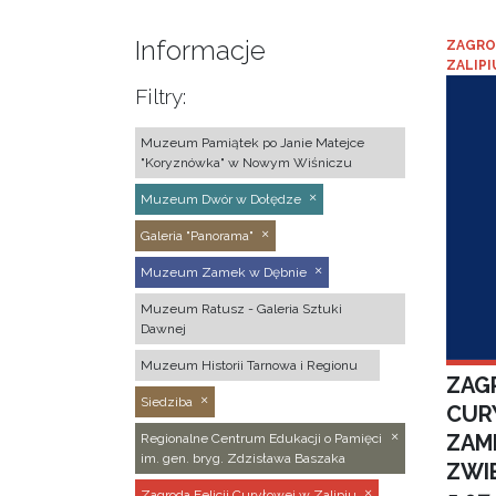
Informacje
ZAGRO
ZALIPI
Filtry:
Muzeum Pamiątek po Janie Matejce
"Koryznówka" w Nowym Wiśniczu
Muzeum Dwór w Dołędze
Galeria "Panorama"
Muzeum Zamek w Dębnie
Muzeum Ratusz - Galeria Sztuki
Dawnej
Muzeum Historii Tarnowa i Regionu
ZAGR
Siedziba
CUR
ZAM
Regionalne Centrum Edukacji o Pamięci
im. gen. bryg. Zdzisława Baszaka
ZWI
Zagroda Felicji Curyłowej w Zalipiu