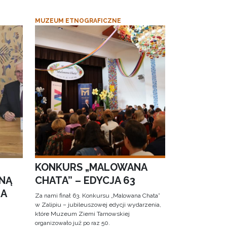
MUZEUM ETNOGRAFICZNE
KONKURS „MALOWANA
NĄ
CHATA” – EDYCJA 63
RA
Za nami finał 63. Konkursu „Malowana Chata”
w Zalipiu – jubileuszowej edycji wydarzenia,
które Muzeum Ziemi Tarnowskiej
organizowało już po raz 50.