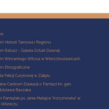
ba
 Historii Tarnowa i Regionu
 Ratusz - Galeria Sztuki Dawnej
m Wincentego Witosa w Wierzchosławicach
m Etnograficzne
a Felicji Curyłowej w Zalipiu
lne Centrum Edukacji o Pamięci im. gen.
dzisława Baszaka
 Pamiątek po Janie Matejce "Koryznówka" w
Wiśniczu