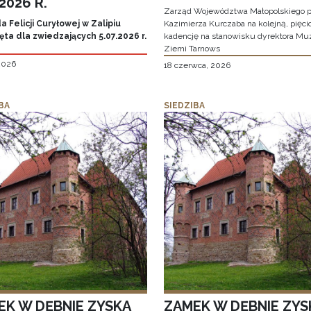
.2026 R.
Zarząd Województwa Małopolskiego p
 Felicji Curyłowej w Zalipiu
Kazimierza Kurczaba na kolejną, pięcio
ta dla zwiedzających 5.07.2026 r.
kadencję na stanowisku dyrektora M
Ziemi Tarnows
 2026
18 czerwca, 2026
BA
SIEDZIBA
EK W DĘBNIE ZYSKA
ZAMEK W DĘBNIE ZYS