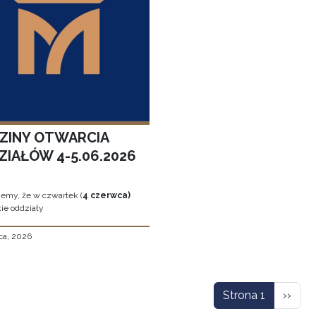
ZINY OTWARCIA
ZIAŁÓW 4-5.06.2026
jemy, że w czwartek (
4 czerwca)
ie oddziały
ca, 2026
icowanie
Nastę
Strona 1
››