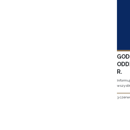
GOD
ODD
R.
Informu
wszystk
3 czerw
Stron