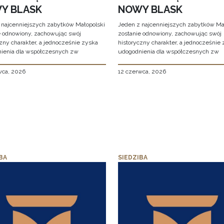
Y BLASK
NOWY BLASK
 najcenniejszych zabytków Małopolski
Jeden z najcenniejszych zabytków Ma
e odnowiony, zachowując swój
zostanie odnowiony, zachowując swój
zny charakter, a jednocześnie zyska
historyczny charakter, a jednocześnie
ienia dla współczesnych zw
udogodnienia dla współczesnych zw
wca, 2026
12 czerwca, 2026
BA
SIEDZIBA