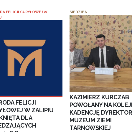
DA FELICJI CURYŁOWEJ W
SIEDZIBA
U
KAZIMIERZ KURCZAB
ODA FELICJI
POWOŁANY NA KOLEJ
YŁOWEJ W ZALIPIU
KADENCJĘ DYREKTO
KNIĘTA DLA
MUZEUM ZIEMI
EDZAJĄCYCH
TARNOWSKIEJ