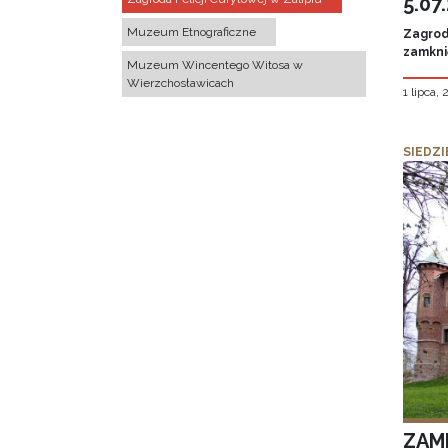
5.07
Muzeum Etnograficzne
Zagroda
zamknię
Muzeum Wincentego Witosa w
Wierzchosławicach
1 lipca,
SIEDZI
ZAM