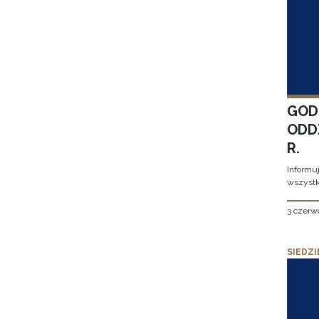
GOD
ODD
R.
Informu
wszystk
3 czerw
SIEDZI