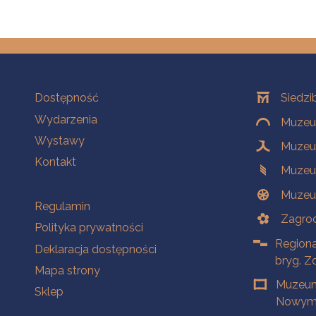
Na skróty
Oddziały
Dostępność
Siedzi
Wydarzenia
Muzeum
Wystawy
Muzeum
Kontakt
Muzeu
Muzeu
Na skróty
Regulamin
Zagrod
Polityka prywatności
Regiona
Deklaracja dostępności
bryg. Z
Mapa strony
Muzeum
Sklep
Nowym 