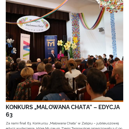
KONKURS „MALOWANA CHATA” – EDYCJA
63
Za nami finał 63. Konkursu „Malowana Chata” w Zalipiu – jubileuszowej
edycji wydarzenia, które Muzeum Ziemi Tarnowskiej organizowało już po