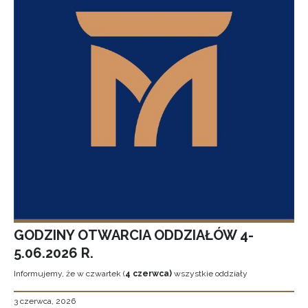
GODZINY OTWARCIA ODDZIAŁÓW 4-
5.06.2026 R.
Informujemy, że w czwartek (
4 czerwca)
wszystkie oddziały
3 czerwca, 2026