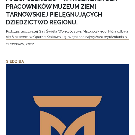
PRACOWNIKÓW MUZEUM ZIEMI
TARNOWSKIEJ PIELĘGNUJĄCYCH
DZIEDZICTWO REGIONU.
Podczas uroczystej Gali Święta Województwa Małopolskiego, która odbyła
się 8 czerwca w Operze Krakowskiej, wręczono najwyższe wyróżnienia s
11 czerwca, 2026
SIEDZIBA