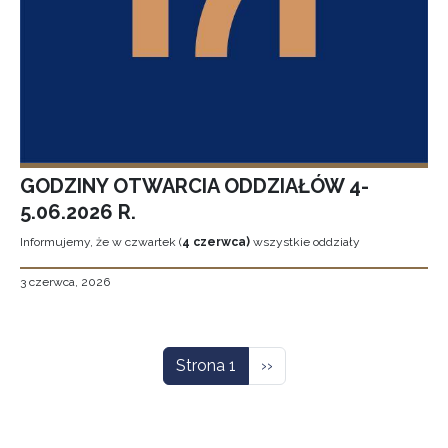
GODZINY OTWARCIA ODDZIAŁÓW 4-
5.06.2026 R.
Informujemy, że w czwartek (
4 czerwca)
wszystkie oddziały
3 czerwca, 2026
Stronicowanie
Następna strona
Strona 1
››