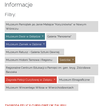
Informacje
Filtry:
Muzeum Pamiątek po Janie Matejce "Koryznówka" w Nowym
Wiśniczu
Muzeum Dwór w Dołędze
Galeria "Panorama"
Muzeum Zamek w Dębnie
Muzeum Ratusz - Galeria Sztuki Dawnej
Muzeum Historii Tarnowa i Regionu
Siedziba
Regionalne Centrum Edukacji o Pamięci im. gen. bryg. Zdzisława
Baszaka
Zagroda Felicji Curyłowej w Zalipiu
Muzeum Etnograficzne
Muzeum Wincentego Witosa w Wierzchosławicach
ZAGRODA FELICJI CURYŁOWEJ W ZALIPIU