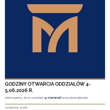
GODZINY OTWARCIA ODDZIAŁÓW 4-
5.06.2026 R.
Informujemy, że w czwartek (
4 czerwca)
wszystkie oddziały
3 czerwca, 2026