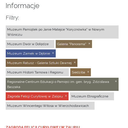
Informacje
Filtry:
Muzeum Pamiątek po Janie Matejce "Koryznówka" w Nowym
Wiśniczu
Muzeum Dwór w Dołędze
Galeria "Panorama"
Muzeum Zamek w Dębnie
Muzeum Ratusz - Galeria Sztuki Dawnej
Muzeum Historii Tarnowa i Regionu
Siedziba
Regionalne Centrum Edukacji o Pamięci im. gen. bryg. Zdzisława
Baszaka
Zagroda Felicji Curyłowej w Zalipiu
Muzeum Etnograficzne
Muzeum Wincentego Witosa w Wierzchosławicach
ZAGRODA FELICJI CURYŁOWEJ W ZALIPIU