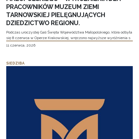
PRACOWNIKÓW MUZEUM ZIEMI
TARNOWSKIEJ PIELĘGNUJĄCYCH
DZIEDZICTWO REGIONU.
Podczas uroczystej Gali Święta Województwa Małopolskiego, która odbyła
się 8 czerwca w Operze Krakowskiej, wręczono najwyższe wyróżnienia s
11 czerwca, 2026
SIEDZIBA