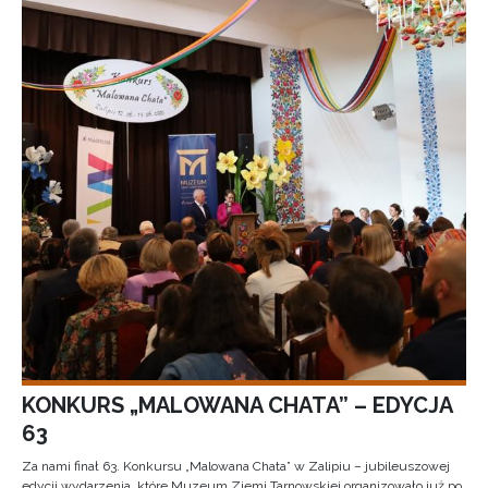
KONKURS „MALOWANA CHATA” – EDYCJA
63
Za nami finał 63. Konkursu „Malowana Chata” w Zalipiu – jubileuszowej
edycji wydarzenia, które Muzeum Ziemi Tarnowskiej organizowało już po