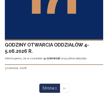
GODZINY OTWARCIA ODDZIAŁÓW 4-
5.06.2026 R.
Informujemy, że w czwartek (
4 czerwca)
wszystkie oddziały
3 czerwca, 2026
Stronicowanie
Następna strona
Strona 1
››