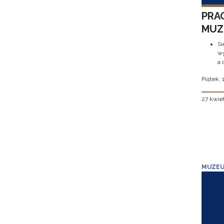
PRA
MUZE
Si
wy
a 
Piątek, 
27 kwie
MUZEU