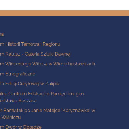
ba
 Historii Tarnowa i Regionu
 Ratusz - Galeria Sztuki Dawnej
m Wincentego Witosa w Wierzchosławicach
m Etnograficzne
a Felicji Curyłowej w Zalipiu
lne Centrum Edukacji o Pamięci im. gen.
dzisława Baszaka
 Pamiątek po Janie Matejce "Koryznówka" w
Wiśniczu
m Dwór w Dołędze