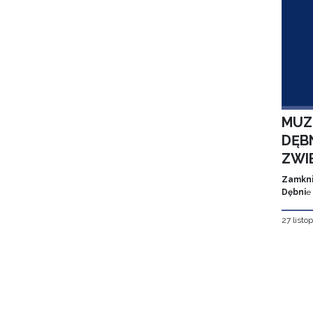
MUZ
DĘBN
ZWI
Zamkni
Dębni
e
27 listo
Stron