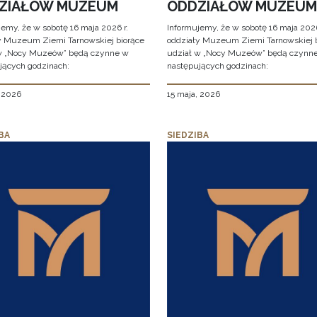
ZIAŁÓW MUZEUM
ODDZIAŁÓW MUZEUM
jemy, że w sobotę 16 maja 2026 r.
Informujemy, że w sobotę 16 maja 2026
y Muzeum Ziemi Tarnowskiej biorące
oddziały Muzeum Ziemi Tarnowskiej 
w „Nocy Muzeów” będą czynne w
udział w „Nocy Muzeów” będą czynn
jących godzinach:
następujących godzinach:
, 2026
15 maja, 2026
BA
SIEDZIBA