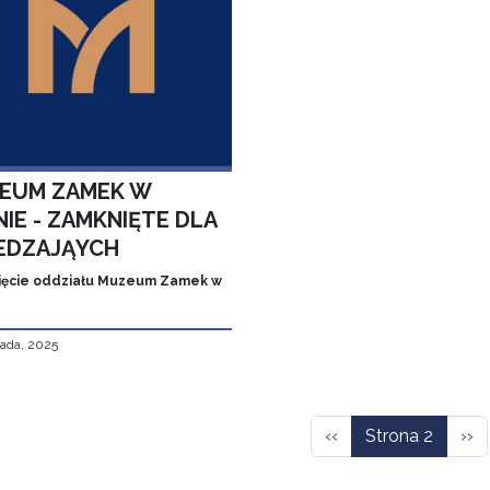
EUM ZAMEK W
IE - ZAMKNIĘTE DLA
EDZAJĄYCH
ęcie oddziału Muzeum Zamek w
pada, 2025
icowanie
Poprzednia strona
Nas
‹‹
Strona 2
››