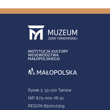
Informacje kontaktowe
Rynek 3, 33-100 Tarnów
NIP: 873-000-76-51
REGON: 850012309