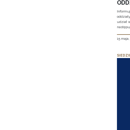
ODD
Informu
oddział
udział 
następu
15 maja
SIEDZI