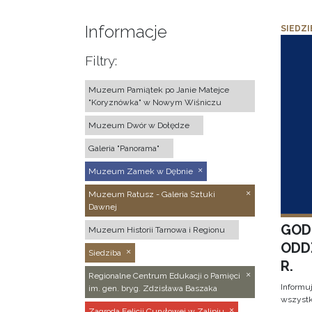
Informacje
SIEDZI
Filtry:
Muzeum Pamiątek po Janie Matejce
"Koryznówka" w Nowym Wiśniczu
Muzeum Dwór w Dołędze
Galeria "Panorama"
Muzeum Zamek w Dębnie
Muzeum Ratusz - Galeria Sztuki
Dawnej
GOD
Muzeum Historii Tarnowa i Regionu
ODD
Siedziba
R.
Regionalne Centrum Edukacji o Pamięci
Informu
im. gen. bryg. Zdzisława Baszaka
wszystk
Zagroda Felicji Curyłowej w Zalipiu