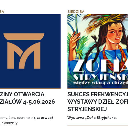
BA
SIEDZIBA
ZINY OTWARCIA
SUKCES FREKWENCY
ZIAŁÓW 4-5.06.2026
WYSTAWY DZIEŁ ZOFI
STRYJEŃSKIEJ
jemy, że w czwartek (
4 czerwca)
Wystawa „Zofia Stryjeńska.
ie oddziały