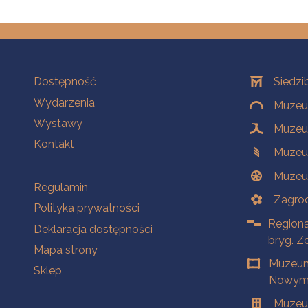
Na skróty
Oddziały
Dostępność
Siedzi
Wydarzenia
Muzeum
Wystawy
Muzeum
Kontakt
Muzeu
Muzeu
Na skróty
Regulamin
Zagrod
Polityka prywatności
Regiona
Deklaracja dostępności
bryg. Z
Mapa strony
Muzeum
Sklep
Nowym 
Muzeu