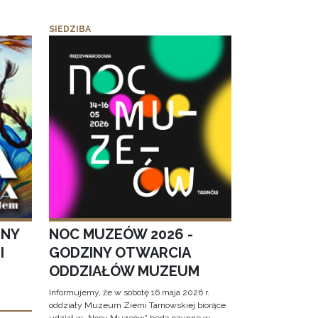
SIEDZIBA
JNY
NOC MUZEÓW 2026 -
I
GODZINY OTWARCIA
ODDZIAŁÓW MUZEUM
Informujemy, że w sobotę 16 maja 2026 r.
oddziały Muzeum Ziemi Tarnowskiej biorące