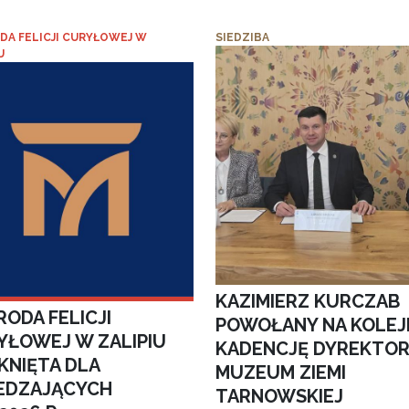
DA FELICJI CURYŁOWEJ W
SIEDZIBA
U
KAZIMIERZ KURCZAB
ODA FELICJI
POWOŁANY NA KOLEJ
YŁOWEJ W ZALIPIU
KADENCJĘ DYREKTO
KNIĘTA DLA
MUZEUM ZIEMI
EDZAJĄCYCH
TARNOWSKIEJ