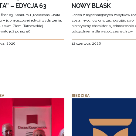
A” – EDYCJA 63
NOWY BLASK
 finał 63. Konkursu „Malowana Chata”
Jeden z najcenniejszych zabytków Ma
iu – jubileuszowej edycji wydarzenia,
zostanie odnowiony, zachowując swój
uzeum Ziemi Tarnowskiej
historyczny charakter, a jednocześnie
wało już po raz 50.
udogodnienia dla współczesnych zw
wca, 2026
12 czerwca, 2026
BA
SIEDZIBA