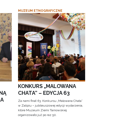
MUZEUM ETNOGRAFICZNE
KONKURS „MALOWANA
NĄ
CHATA” – EDYCJA 63
RA
Za nami finał 63. Konkursu „Malowana Chata”
w Zalipiu – jubileuszowej edycji wydarzenia,
które Muzeum Ziemi Tarnowskiej
organizowało już po raz 50.