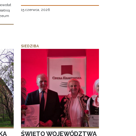
owołał
15 czerwca, 2026
letnią
uzeum
SIEDZIBA
KA
ŚWIĘTO WOJEWÓDZTWA