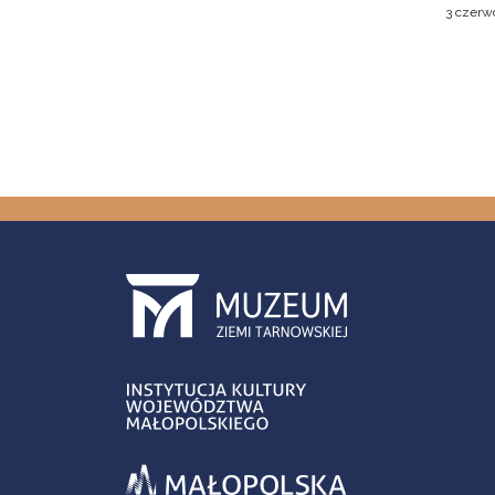
3 czerw
Stron