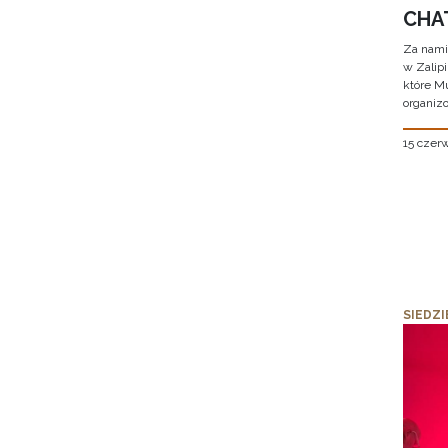
CHAT
Za nami
w Zalip
które M
organizo
15 czer
SIEDZI