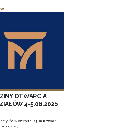
BA
ZINY OTWARCIA
ZIAŁÓW 4-5.06.2026
jemy, że w czwartek (
4 czerwca)
ie oddziały