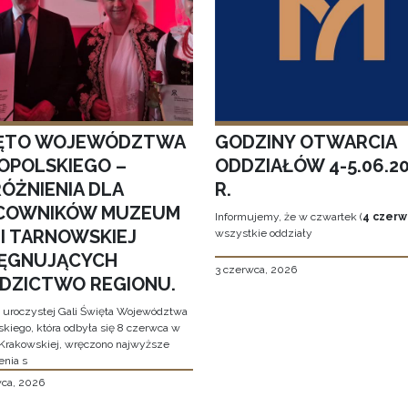
ĘTO WOJEWÓDZTWA
GODZINY OTWARCIA
OPOLSKIEGO –
ODDZIAŁÓW 4-5.06.2
ÓŻNIENIA DLA
R.
COWNIKÓW MUZEUM
Informujemy, że w czwartek (
4 czerw
MI TARNOWSKIEJ
wszystkie oddziały
LĘGNUJĄCYCH
3 czerwca, 2026
EDZICTWO REGIONU.
 uroczystej Gali Święta Województwa
skiego, która odbyła się 8 czerwca w
Krakowskiej, wręczono najwyższe
enia s
wca, 2026