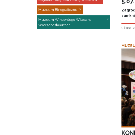
5.07
Muzeum Etnograficzne
Zagroda
zamknię
Muzeum Wincentego Witosa w
Wierzchosławicach
1 lipca,
MUZEU
KON