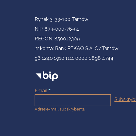
Informacje kontaktowe
Rynek 3, 33-100 Tarnów
NIP: 873-000-76-51
REGON: 850012309
nr konta: Bank PEKAO S.A. O/Tarnów
96 1240 1910 1111 0000 0898 4744
Email
Adres e-mail subskrybenta.