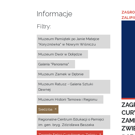
Informacje
ZAGRO
ZALIPI
Filtry:
Muzeum Pamiątek po Janie Matejce
"Koryznówka" w Nowym Wiśniczu
Muzeum Dwór w Dołędze
Galeria "Panorama"
Muzeum Zamek w Dębnie
Muzeum Ratusz - Galeria Sztuki
Dawnej
Muzeum Historii Tarnowa i Regionu
ZAGR
Siedziba
CUR
ZAM
Regionalne Centrum Edukacji o Pamięci
im. gen. bryg. Zdzisława Baszaka
ZWI
Zagroda Felicji Curyłowej w Zalipiu