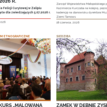
.2026 R.
Zarząd Województwa Małopolskiego p
 Felicji Curyłowej w Zalipiu
Kazimierza Kurczaba na kolejną, pięcio
ta dla zwiedzających 5.07.2026 r.
kadencję na stanowisku dyrektora M
Ziemi Tarnows
 2026
18 czerwca, 2026
M ETNOGRAFICZNE
SIEDZIBA
KURS „MALOWANA
ZAMEK W DĘBNIE ZYS