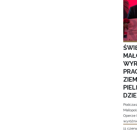
ŚWI
MAŁ
WYR
PRA
ZIE
PIE
DZI
Podczas
Małopol
Operze 
wyróżni
11 czer