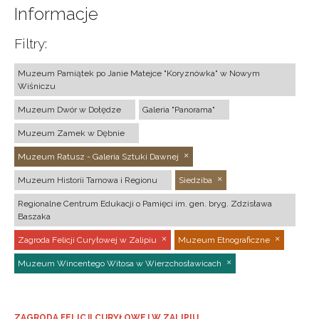
Informacje
Filtry:
Muzeum Pamiątek po Janie Matejce "Koryznówka" w Nowym
Wiśniczu
Muzeum Dwór w Dołędze
Galeria "Panorama"
Muzeum Zamek w Dębnie
Muzeum Ratusz - Galeria Sztuki Dawnej
Muzeum Historii Tarnowa i Regionu
Siedziba
Regionalne Centrum Edukacji o Pamięci im. gen. bryg. Zdzisława
Baszaka
Zagroda Felicji Curyłowej w Zalipiu
Muzeum Etnograficzne
Muzeum Wincentego Witosa w Wierzchosławicach
ZAGRODA FELICJI CURYŁOWEJ W ZALIPIU