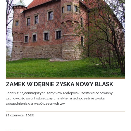
ZAMEK W DĘBNIE ZYSKA NOWY BLASK
Jeden z najcenniejszych zabytków Małopolski zostanie odnowiony,
zachowując swój historyczny charakter, a jednocześnie zyska
udogodnienia dla współczesnych zw
12 czerwca, 2026