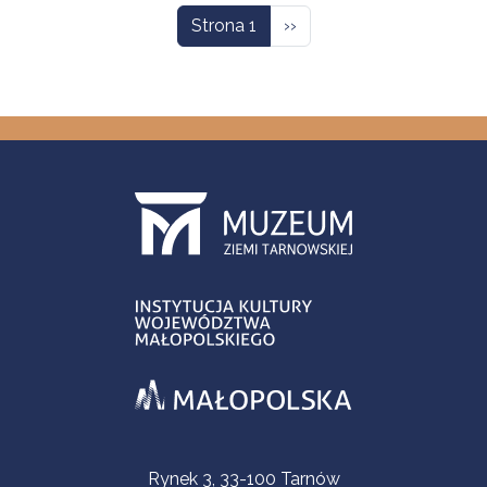
Następna strona
Strona 1
››
Informacje kontaktowe
Rynek 3, 33-100 Tarnów