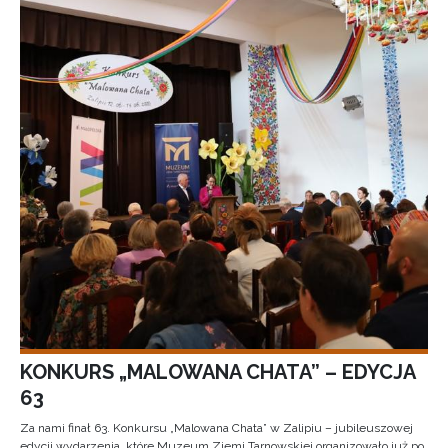
KONKURS „MALOWANA CHATA” – EDYCJA
63
Za nami finał 63. Konkursu „Malowana Chata” w Zalipiu – jubileuszowej
edycji wydarzenia, które Muzeum Ziemi Tarnowskiej organizowało już po