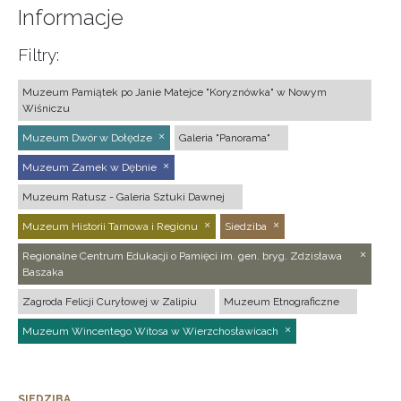
Informacje
Filtry:
Muzeum Pamiątek po Janie Matejce "Koryznówka" w Nowym
Wiśniczu
Muzeum Dwór w Dołędze
Galeria "Panorama"
Muzeum Zamek w Dębnie
Muzeum Ratusz - Galeria Sztuki Dawnej
Muzeum Historii Tarnowa i Regionu
Siedziba
Regionalne Centrum Edukacji o Pamięci im. gen. bryg. Zdzisława
Baszaka
Zagroda Felicji Curyłowej w Zalipiu
Muzeum Etnograficzne
Muzeum Wincentego Witosa w Wierzchosławicach
SIEDZIBA