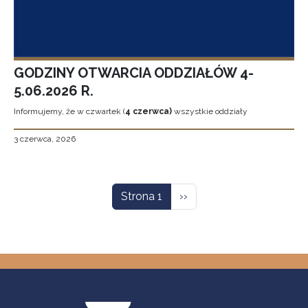
GODZINY OTWARCIA ODDZIAŁÓW 4-
5.06.2026 R.
Informujemy, że w czwartek (
4 czerwca)
wszystkie oddziały
3 czerwca, 2026
Stronicowanie
Następna strona
Strona 1
››