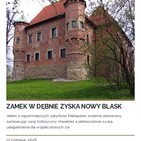
ZAMEK W DĘBNIE ZYSKA NOWY BLASK
Jeden z najcenniejszych zabytków Małopolski zostanie odnowiony,
zachowując swój historyczny charakter, a jednocześnie zyska
udogodnienia dla współczesnych zw
12 czerwca, 2026