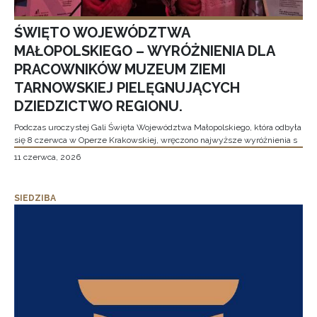
ŚWIĘTO WOJEWÓDZTWA
MAŁOPOLSKIEGO – WYRÓŻNIENIA DLA
PRACOWNIKÓW MUZEUM ZIEMI
TARNOWSKIEJ PIELĘGNUJĄCYCH
DZIEDZICTWO REGIONU.
Podczas uroczystej Gali Święta Województwa Małopolskiego, która odbyła
się 8 czerwca w Operze Krakowskiej, wręczono najwyższe wyróżnienia s
11 czerwca, 2026
SIEDZIBA