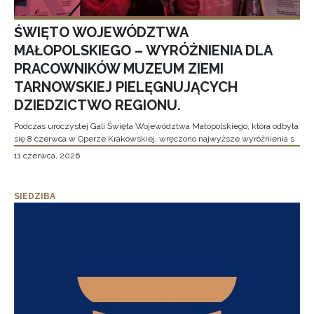
ŚWIĘTO WOJEWÓDZTWA
MAŁOPOLSKIEGO – WYRÓŻNIENIA DLA
PRACOWNIKÓW MUZEUM ZIEMI
TARNOWSKIEJ PIELĘGNUJĄCYCH
DZIEDZICTWO REGIONU.
Podczas uroczystej Gali Święta Województwa Małopolskiego, która odbyła
się 8 czerwca w Operze Krakowskiej, wręczono najwyższe wyróżnienia s
11 czerwca, 2026
SIEDZIBA