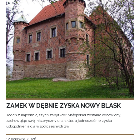
ZAMEK W DĘBNIE ZYSKA NOWY BLASK
Jeden z najcenniejszych zabytków Małopolski zostanie odnowiony,
zachowując swój historyczny charakter, a jednocześnie zyska
udogodnienia dla współczesnych zw
12 czerwca, 2026