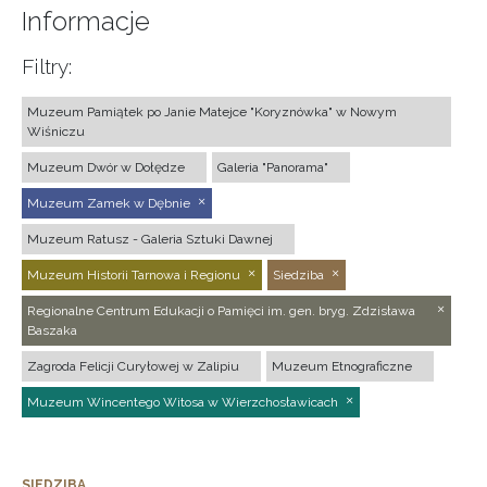
Informacje
Filtry:
Muzeum Pamiątek po Janie Matejce "Koryznówka" w Nowym
Wiśniczu
Muzeum Dwór w Dołędze
Galeria "Panorama"
Muzeum Zamek w Dębnie
Muzeum Ratusz - Galeria Sztuki Dawnej
Muzeum Historii Tarnowa i Regionu
Siedziba
Regionalne Centrum Edukacji o Pamięci im. gen. bryg. Zdzisława
Baszaka
Zagroda Felicji Curyłowej w Zalipiu
Muzeum Etnograficzne
Muzeum Wincentego Witosa w Wierzchosławicach
SIEDZIBA