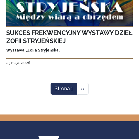
SUKCES FREKWENCYJNY WYSTAWY DZIEŁ
ZOFII STRYJEŃSKIEJ
Wystawa „Zofia Stryjeńska.
23 maja, 2026
Stronicowanie
Następna strona
Strona 1
››