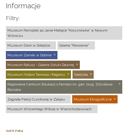
Informacje
Filtry:
Muzeum Pamiątek po Janie Matejce "Koryznówka" w Nowym
Wiśniczu
Muzeum Dwór w Dołędze
Galeria "Panorama"
Muzeum Zamek w Dębnie
Muzeum Ratusz - Galeria Sztuki Dawnej
Muzeum Historii Tarnowa i Regionu
Siedziba
Regionalne Centrum Edukacji o Pamięci im. gen. bryg. Zdzisława
Baszaka
Zagroda Felicji Curyłowej w Zalipiu
Muzeum Etnograficzne
Muzeum Wincentego Witosa w Wierzchosławicach
SIEDZIBA