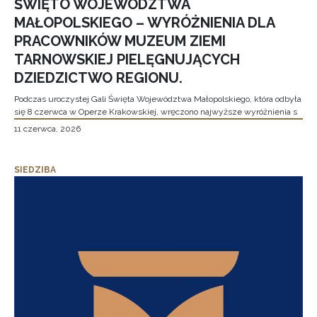
ŚWIĘTO WOJEWÓDZTWA
MAŁOPOLSKIEGO – WYRÓŻNIENIA DLA
PRACOWNIKÓW MUZEUM ZIEMI
TARNOWSKIEJ PIELĘGNUJĄCYCH
DZIEDZICTWO REGIONU.
Podczas uroczystej Gali Święta Województwa Małopolskiego, która odbyła
się 8 czerwca w Operze Krakowskiej, wręczono najwyższe wyróżnienia s
11 czerwca, 2026
SIEDZIBA