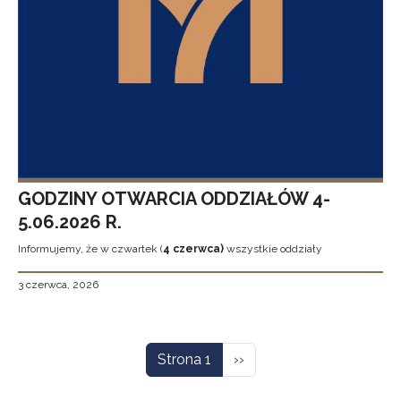
GODZINY OTWARCIA ODDZIAŁÓW 4-
5.06.2026 R.
Informujemy, że w czwartek (
4 czerwca)
wszystkie oddziały
3 czerwca, 2026
Stronicowanie
Następna strona
Strona 1
››