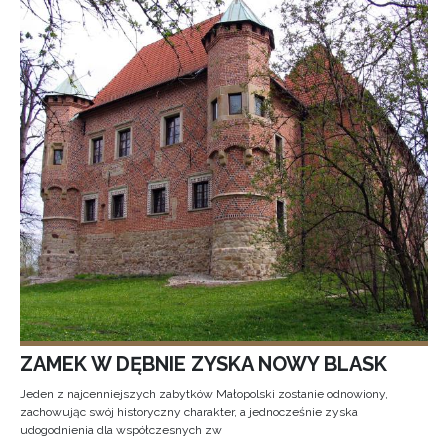
ZAMEK W DĘBNIE ZYSKA NOWY BLASK
Jeden z najcenniejszych zabytków Małopolski zostanie odnowiony,
zachowując swój historyczny charakter, a jednocześnie zyska
udogodnienia dla współczesnych zw