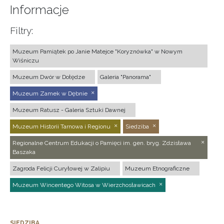
Informacje
Filtry:
Muzeum Pamiątek po Janie Matejce "Koryznówka" w Nowym
Wiśniczu
Muzeum Dwór w Dołędze
Galeria "Panorama"
Muzeum Zamek w Dębnie
Muzeum Ratusz - Galeria Sztuki Dawnej
Muzeum Historii Tarnowa i Regionu
Siedziba
Regionalne Centrum Edukacji o Pamięci im. gen. bryg. Zdzisława
Baszaka
Zagroda Felicji Curyłowej w Zalipiu
Muzeum Etnograficzne
Muzeum Wincentego Witosa w Wierzchosławicach
SIEDZIBA