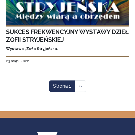
SUKCES FREKWENCYJNY WYSTAWY DZIEŁ
ZOFII STRYJEŃSKIEJ
Wystawa „Zofia Stryjeńska.
23 maja, 2026
Stronicowanie
Następna strona
Strona 1
››