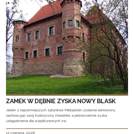
ZAMEK W DĘBNIE ZYSKA NOWY BLASK
Jeden z najcenniejszych zabytków Małopolski zostanie odnowiony,
zachowując swój historyczny charakter, a jednocześnie zyska
udogodnienia dla współczesnych zw
12 czerwca, 2026