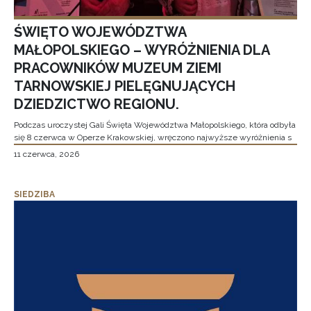
ŚWIĘTO WOJEWÓDZTWA
MAŁOPOLSKIEGO – WYRÓŻNIENIA DLA
PRACOWNIKÓW MUZEUM ZIEMI
TARNOWSKIEJ PIELĘGNUJĄCYCH
DZIEDZICTWO REGIONU.
Podczas uroczystej Gali Święta Województwa Małopolskiego, która odbyła
się 8 czerwca w Operze Krakowskiej, wręczono najwyższe wyróżnienia s
11 czerwca, 2026
SIEDZIBA