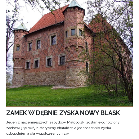
ZAMEK W DĘBNIE ZYSKA NOWY BLASK
Jeden z najcenniejszych zabytków Małopolski zostanie odnowiony,
zachowując swój historyczny charakter, a jednocześnie zyska
udogodnienia dla współczesnych zw