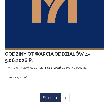
GODZINY OTWARCIA ODDZIAŁÓW 4-
5.06.2026 R.
Informujemy, że w czwartek (
4 czerwca)
wszystkie oddziały
3 czerwca, 2026
Stronicowanie
Następna strona
Strona 1
››