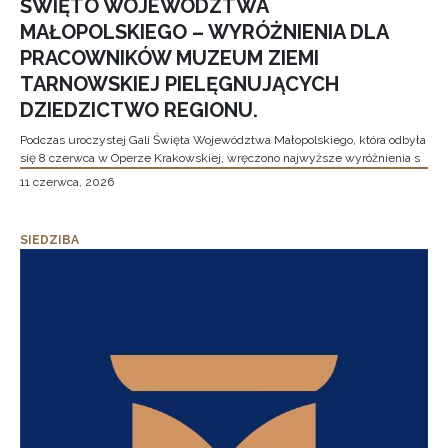
ŚWIĘTO WOJEWÓDZTWA
MAŁOPOLSKIEGO – WYRÓŻNIENIA DLA
PRACOWNIKÓW MUZEUM ZIEMI
TARNOWSKIEJ PIELĘGNUJĄCYCH
DZIEDZICTWO REGIONU.
Podczas uroczystej Gali Święta Województwa Małopolskiego, która odbyła
się 8 czerwca w Operze Krakowskiej, wręczono najwyższe wyróżnienia s
11 czerwca, 2026
SIEDZIBA