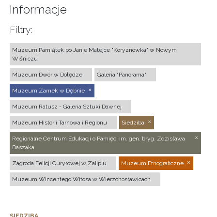
Informacje
Filtry:
Muzeum Pamiątek po Janie Matejce "Koryznówka" w Nowym
Wiśniczu
Muzeum Dwór w Dołędze
Galeria "Panorama"
Muzeum Zamek w Dębnie
Muzeum Ratusz - Galeria Sztuki Dawnej
Muzeum Historii Tarnowa i Regionu
Siedziba
Regionalne Centrum Edukacji o Pamięci im. gen. bryg. Zdzisława
Baszaka
Zagroda Felicji Curyłowej w Zalipiu
Muzeum Etnograficzne
Muzeum Wincentego Witosa w Wierzchosławicach
SIEDZIBA