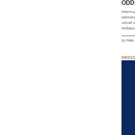
ODD
Informu
oddział
udział 
następu
15 maja
SIEDZI