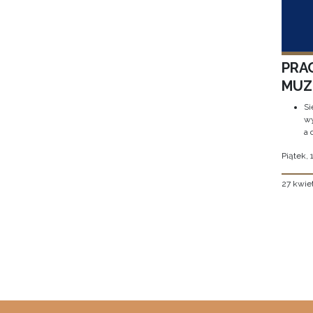
PRA
MUZE
Si
wy
a 
Piątek, 
27 kwie
Stron