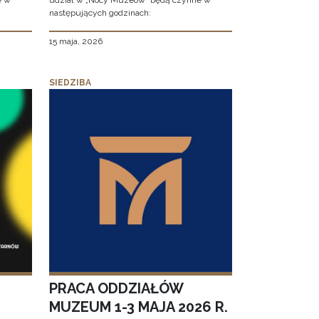
e w
udział w „Nocy Muzeów” będą czynne w
następujących godzinach:
15 maja, 2026
SIEDZIBA
PRACA ODDZIAŁÓW
MUZEUM 1-3 MAJA 2026 R.