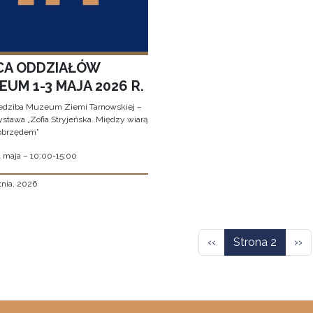
CA ODDZIAŁÓW
UM 1-3 MAJA 2026 R.
edziba Muzeum Ziemi Tarnowskiej –
stawa „Zofia Stryjeńska. Między wiarą
obrzędem”
1 maja – 10:00-15:00
tnia, 2026
icowanie
Poprzednia strona
Nas
‹‹
Strona 2
››