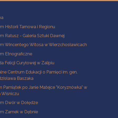
ba
 Historii Tarnowa i Regionu
 Ratusz - Galeria Sztuki Dawnej
m Wincentego Witosa w Wierzchosławicach
m Etnograficzne
a Felicji Curyłowej w Zalipiu
lne Centrum Edukacji o Pamięci im. gen.
dzisława Baszaka
 Pamiątek po Janie Matejce "Koryznówka" w
Wiśniczu
m Dwór w Dołędze
m Zamek w Dębnie