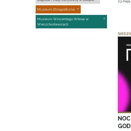
23 maja
Muzeum Etnograficzne
Muzeum Wincentego Witosa w
Wierzchosławicach
SIEDZI
NOC
GOD