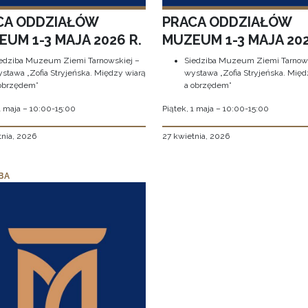
CA ODDZIAŁÓW
PRACA ODDZIAŁÓW
UM 1-3 MAJA 2026 R.
MUZEUM 1-3 MAJA 202
edziba Muzeum Ziemi Tarnowskiej –
Siedziba Muzeum Ziemi Tarnows
stawa „Zofia Stryjeńska. Między wiarą
wystawa „Zofia Stryjeńska. Międ
obrzędem”
a obrzędem”
1 maja – 10:00-15:00
Piątek, 1 maja – 10:00-15:00
tnia, 2026
27 kwietnia, 2026
BA