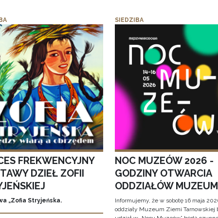
BA
SIEDZIBA
CES FREKWENCYJNY
NOC MUZEÓW 2026 -
TAWY DZIEŁ ZOFII
GODZINY OTWARCIA
YJEŃSKIEJ
ODDZIAŁÓW MUZEUM
a „Zofia Stryjeńska.
Informujemy, że w sobotę 16 maja 2026
oddziały Muzeum Ziemi Tarnowskiej 