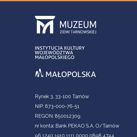
Informacje kontaktowe
Rynek 3, 33-100 Tarnów
NIP: 873-000-76-51
REGON: 850012309
nr konta: Bank PEKAO S.A. O/Tarnów
96 1240 1910 1111 0000 0898 4744