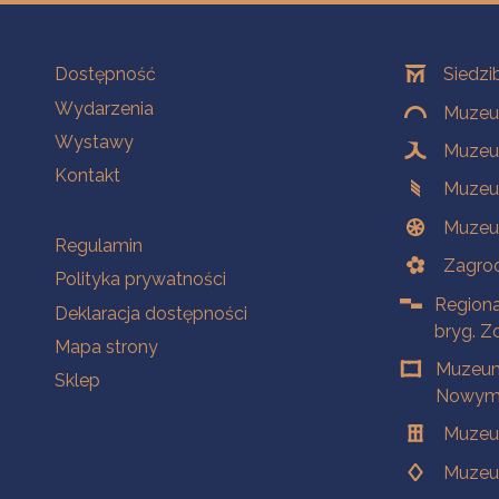
Na skróty
Oddziały
Dostępność
Siedzi
Wydarzenia
Muzeum
Wystawy
Muzeum
Kontakt
Muzeu
Muzeu
Na skróty
Regulamin
Zagrod
Polityka prywatności
Regiona
Deklaracja dostępności
bryg. Z
Mapa strony
Muzeum
Sklep
Nowym 
Muzeu
Muzeu