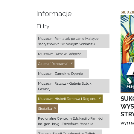
Informacje
SIEDZI
Filtry:
Muzeum Pamiątek po Janie Matejce
"Koryznówka" w Nowym Wiśniczu
Muzeum Dwór w Dołędze
Galeria "Panorama"
Muzeum Zamek w Dębnie
Muzeum Ratusz - Galeria Sztuki
Dawnej
SUK
Muzeum Historii Tarnowa i Regionu
WYS
Siedziba
STR
Regionalne Centrum Edukacji o Pamięci
Wystaw
im. gen. bryg. Zdzisława Baszaka
Zagroda Felicji Curyłowej w Zalipiu