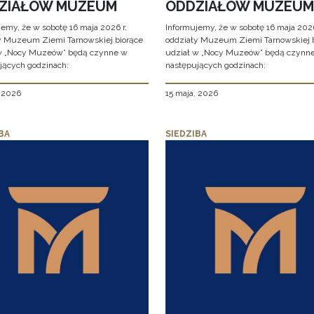
ZIAŁÓW MUZEUM
ODDZIAŁÓW MUZEUM
jemy, że w sobotę 16 maja 2026 r.
Informujemy, że w sobotę 16 maja 2026
y Muzeum Ziemi Tarnowskiej biorące
oddziały Muzeum Ziemi Tarnowskiej 
w „Nocy Muzeów” będą czynne w
udział w „Nocy Muzeów” będą czynn
jących godzinach:
następujących godzinach:
, 2026
15 maja, 2026
BA
SIEDZIBA