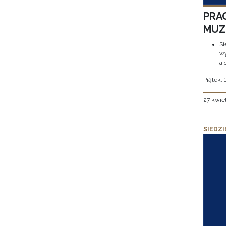
PRA
MUZE
Si
wy
a 
Piątek, 
27 kwie
SIEDZI