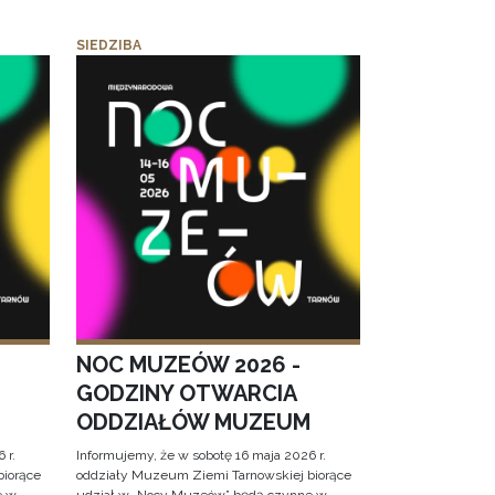
SIEDZIBA
NOC MUZEÓW 2026 -
GODZINY OTWARCIA
ODDZIAŁÓW MUZEUM
 r.
Informujemy, że w sobotę 16 maja 2026 r.
biorące
oddziały Muzeum Ziemi Tarnowskiej biorące