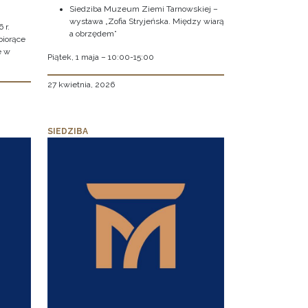
Siedziba Muzeum Ziemi Tarnowskiej –
wystawa „Zofia Stryjeńska. Między wiarą
 r.
a obrzędem”
biorące
e w
Piątek, 1 maja – 10:00-15:00
27 kwietnia, 2026
SIEDZIBA