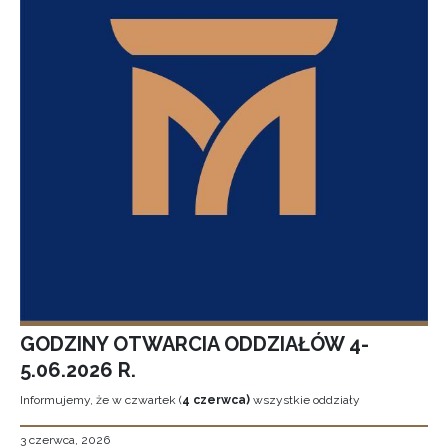
GODZINY OTWARCIA ODDZIAŁÓW 4-
5.06.2026 R.
Informujemy, że w czwartek (
4 czerwca)
wszystkie oddziały
3 czerwca, 2026