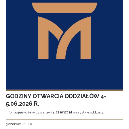
GODZINY OTWARCIA ODDZIAŁÓW 4-
5.06.2026 R.
Informujemy, że w czwartek (
4 czerwca)
wszystkie oddziały
3 czerwca, 2026