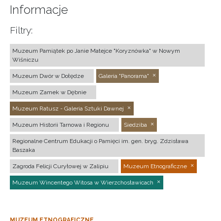
Informacje
Filtry:
Muzeum Pamiątek po Janie Matejce "Koryznówka" w Nowym
Wiśniczu
Muzeum Dwór w Dołędze
Galeria "Panorama"
Muzeum Zamek w Dębnie
Muzeum Ratusz - Galeria Sztuki Dawnej
Muzeum Historii Tarnowa i Regionu
Siedziba
Regionalne Centrum Edukacji o Pamięci im. gen. bryg. Zdzisława
Baszaka
Zagroda Felicji Curyłowej w Zalipiu
Muzeum Etnograficzne
Muzeum Wincentego Witosa w Wierzchosławicach
MUZEUM ETNOGRAFICZNE