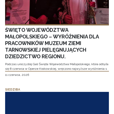
ŚWIĘTO WOJEWÓDZTWA
MAŁOPOLSKIEGO – WYRÓŻNIENIA DLA
PRACOWNIKÓW MUZEUM ZIEMI
TARNOWSKIEJ PIELĘGNUJĄCYCH
DZIEDZICTWO REGIONU.
Podczas uroczystej Gali Święta Województwa Małopolskiego, która odbyła
się 8 czerwca w Operze Krakowskiej, wręczono najwyższe wyróżnienia s
11 czerwca, 2026
SIEDZIBA