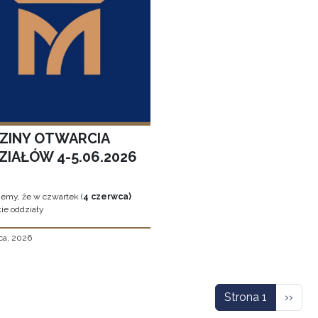
ZINY OTWARCIA
ZIAŁÓW 4-5.06.2026
jemy, że w czwartek (
4 czerwca)
ie oddziały
ca, 2026
icowanie
Nastę
Strona 1
››