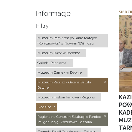
Informacje
SIEDZI
Filtry:
Muzeum Pamiątek po Janie Matejce
"Koryznówka" w Nowym Wiśniczu
Muzeum Dwór w Dołędze
Galeria "Panorama"
Muzeum Zamek w Dębnie
Muzeum Ratusz - Galeria Sztuki
Dawnej
KAZ
Muzeum Historii Tarnowa i Regionu
POW
Siedziba
KAD
Regionalne Centrum Edukacji o Pamięci
MUZ
im. gen. bryg. Zdzisława Baszaka
TAR
Zagroda Felicji Curyłowej w Zalipiu