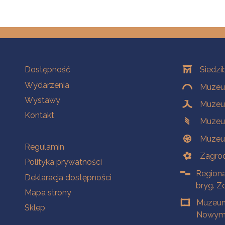
Na skróty
Oddziały
Dostępność
Siedzi
Wydarzenia
Muzeum
Wystawy
Muzeum
Kontakt
Muzeu
Muzeu
Na skróty
Regulamin
Zagrod
Polityka prywatności
Regiona
Deklaracja dostępności
bryg. Z
Mapa strony
Muzeum
Sklep
Nowym 