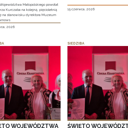
Województwa Małopolskiego powołał
15 czerwca, 2026
za Kurczaba na kolejną, pięcioletnią
ę na stanowisku dyrektora Muzeum
arnows
wca, 2026
BA
SIEDZIBA
ĘTO WOJEWÓDZTWA
ŚWIĘTO WOJEWÓDZ