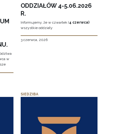
ODDZIAŁÓW 4-5.06.2026
R.
EUM
Informujemy, że w czwartek (
4 czerwca)
wszystkie oddziały
3 czerwca, 2026
NU.
wództwa
rwca w
ższe
SIEDZIBA