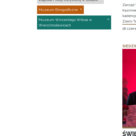
Zarząd 
Muzeum Etnograficzne
Kazimier
kadencj
Muzeum Wincentego Witosa w
Ziemi T
Wierzchosławicach
18 czer
SIEDZI
ŚWI