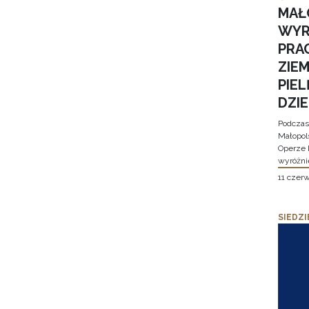
MAŁ
WYR
PRA
ZIE
PIE
DZI
Podczas
Małopol
Operze 
wyróżni
11 czer
SIEDZI