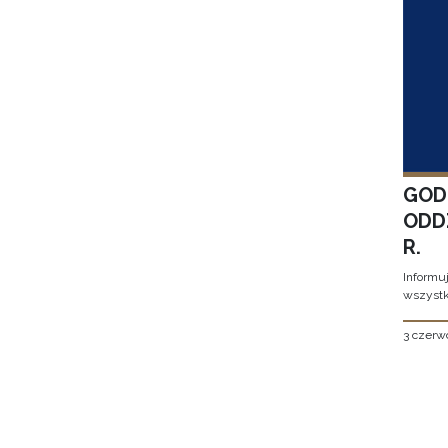
GOD
ODD
R.
Informu
wszystk
3 czerw
Stron