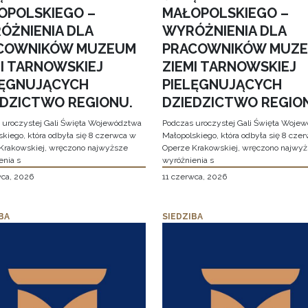
OPOLSKIEGO –
MAŁOPOLSKIEGO –
ÓŻNIENIA DLA
WYRÓŻNIENIA DLA
COWNIKÓW MUZEUM
PRACOWNIKÓW MUZ
MI TARNOWSKIEJ
ZIEMI TARNOWSKIEJ
LĘGNUJĄCYCH
PIELĘGNUJĄCYCH
EDZICTWO REGIONU.
DZIEDZICTWO REGIO
 uroczystej Gali Święta Województwa
Podczas uroczystej Gali Święta Woje
skiego, która odbyła się 8 czerwca w
Małopolskiego, która odbyła się 8 cze
Krakowskiej, wręczono najwyższe
Operze Krakowskiej, wręczono najwy
enia s
wyróżnienia s
wca, 2026
11 czerwca, 2026
BA
SIEDZIBA