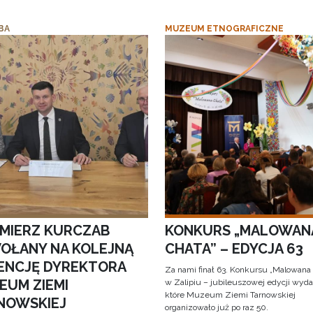
BA
MUZEUM ETNOGRAFICZNE
IMIERZ KURCZAB
KONKURS „MALOWAN
OŁANY NA KOLEJNĄ
CHATA” – EDYCJA 63
ENCJĘ DYREKTORA
Za nami finał 63. Konkursu „Malowana
EUM ZIEMI
w Zalipiu – jubileuszowej edycji wyda
które Muzeum Ziemi Tarnowskiej
NOWSKIEJ
organizowało już po raz 50.