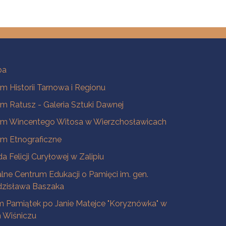
ba
 Historii Tarnowa i Regionu
 Ratusz - Galeria Sztuki Dawnej
m Wincentego Witosa w Wierzchosławicach
m Etnograficzne
a Felicji Curyłowej w Zalipiu
lne Centrum Edukacji o Pamięci im. gen.
dzisława Baszaka
 Pamiątek po Janie Matejce "Koryznówka" w
Wiśniczu