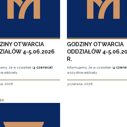
ZINY OTWARCIA
GODZINY OTWARCIA
ZIAŁÓW 4-5.06.2026
ODDZIAŁÓW 4-5.06.2
R.
jemy, że w czwartek (
4 czerwca)
Informujemy, że w czwartek (
4 czerw
ie oddziały
wszystkie oddziały
ca, 2026
3 czerwca, 2026
BA