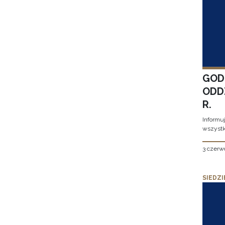
GOD
ODD
R.
Informu
wszystk
3 czerw
SIEDZI