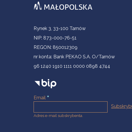
Informacje kontaktowe
Rynek 3, 33-100 Tarnów
NIP: 873-000-76-51
REGON: 850012309
nr konta: Bank PEKAO S.A. O/Tarnów
96 1240 1910 1111 0000 0898 4744
Email
Adres e-mail subskrybenta.