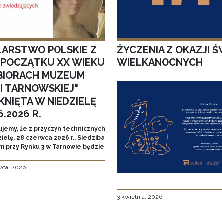
LARSTWO POLSKIE Z
ŻYCZENIA Z OKAZJI Ś
I POCZĄTKU XX WIEKU
WIELKANOCNYCH
BIORACH MUZEUM
MI TARNOWSKIEJ"
KNIĘTA W NIEDZIELĘ
6.2026 R.
ujemy, że z przyczyn technicznych
ielę, 28 czerwca 2026 r., Siedziba
 przy Rynku 3 w Tarnowie będzie
wca, 2026
3 kwietnia, 2026