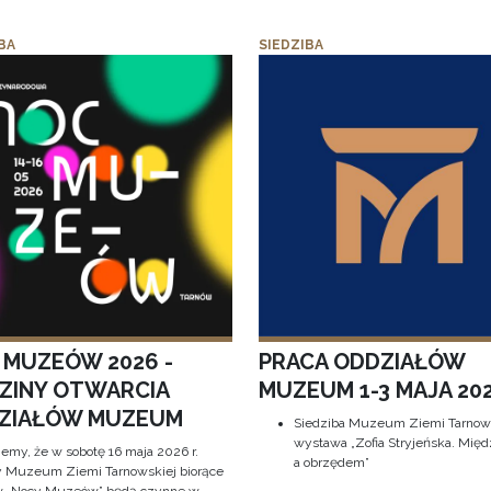
BA
SIEDZIBA
 MUZEÓW 2026 -
PRACA ODDZIAŁÓW
ZINY OTWARCIA
MUZEUM 1-3 MAJA 202
ZIAŁÓW MUZEUM
Siedziba Muzeum Ziemi Tarnows
wystawa „Zofia Stryjeńska. Międ
jemy, że w sobotę 16 maja 2026 r.
a obrzędem”
y Muzeum Ziemi Tarnowskiej biorące