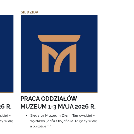
SIEDZIBA
PRACA ODDZIAŁÓW
6 R.
MUZEUM 1-3 MAJA 2026 R.
kiej –
Siedziba Muzeum Ziemi Tarnowskiej –
zy wiarą
wystawa „Zofia Stryjeńska. Między wiarą
a obrzędem”