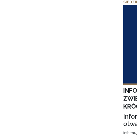
SIEDZI
INF
ZWI
KRÓ
Info
otwa
Informuj