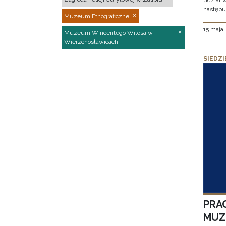
udział 
następu
Muzeum Etnograficzne
15 maja
Muzeum Wincentego Witosa w
Wierzchosławicach
SIEDZI
PRA
MUZE