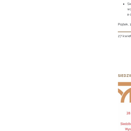
Si
wy
a 
Piątek, 
27 kwie
SIEDZI