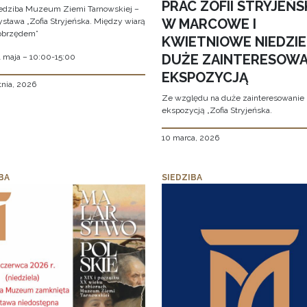
PRAC ZOFII STRYJEŃS
edziba Muzeum Ziemi Tarnowskiej –
W MARCOWE I
stawa „Zofia Stryjeńska. Między wiarą
obrzędem”
KWIETNIOWE NIEDZIE
DUŻE ZAINTERESOWA
1 maja – 10:00-15:00
EKSPOZYCJĄ
tnia, 2026
Ze względu na duże zainteresowanie
ekspozycją „Zofia Stryjeńska.
10 marca, 2026
BA
SIEDZIBA