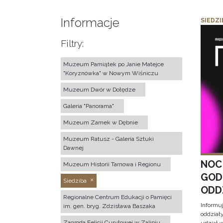
Informacje
SIEDZI
Filtry:
Muzeum Pamiątek po Janie Matejce
"Koryznówka" w Nowym Wiśniczu
Muzeum Dwór w Dołędze
Galeria "Panorama"
Muzeum Zamek w Dębnie
Muzeum Ratusz - Galeria Sztuki
Dawnej
NOC
Muzeum Historii Tarnowa i Regionu
GOD
Siedziba
ODD
Regionalne Centrum Edukacji o Pamięci
Informu
im. gen. bryg. Zdzisława Baszaka
oddział
Zagroda Felicji Curyłowej w Zalipiu