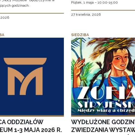
w „Nocy Muzeów” będą czynne w
Piątek, 1 maja – 10:00-15:00
jących godzinach:
27 kwietnia, 2026
, 2026
BA
SIEDZIBA
CA ODDZIAŁÓW
WYDŁUŻONE GODZIN
UM 1-3 MAJA 2026 R.
ZWIEDZANIA WYSTA