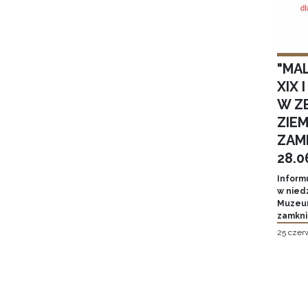
"MA
XIX 
W Z
ZIE
ZAM
28.0
Inform
w niedz
Muzeum
zamkni
25 czer