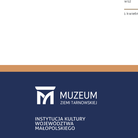
wsz
1 kwietn
Stron