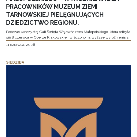
PRACOWNIKÓW MUZEUM ZIEMI
TARNOWSKIEJ PIELĘGNUJĄCYCH
DZIEDZICTWO REGIONU.
Podczas uroczystej Gali Święta Województwa Małopolskiego, która odbyła
się 8 czerwca w Operze Krakowskiej, wręczono najwyższe wyróżnienia s
11 czerwca, 2026
SIEDZIBA