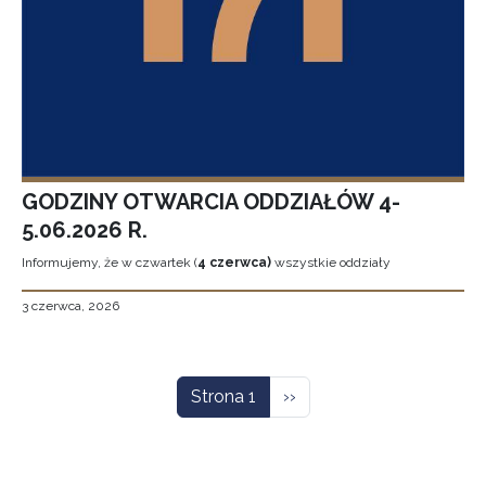
GODZINY OTWARCIA ODDZIAŁÓW 4-
5.06.2026 R.
Informujemy, że w czwartek (
4 czerwca)
wszystkie oddziały
3 czerwca, 2026
Stronicowanie
Następna strona
Strona 1
››