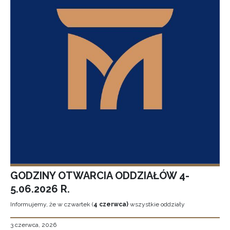
GODZINY OTWARCIA ODDZIAŁÓW 4-
5.06.2026 R.
Informujemy, że w czwartek (
4 czerwca)
wszystkie oddziały
3 czerwca, 2026