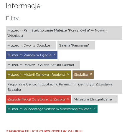
Informacje
Filtry:
Muzeum Pamiątek po Janie Matejce "Koryznówka" w Nowym
Wiśniczu
Muzeum Dwór w Dołędze
Galeria "Panorama"
Muzeum Zamek w Dębnie
Muzeum Ratusz - Galeria Sztuki Dawnej
Muzeum Historii Tarnowa i Regionu
Siedziba
Regionalne Centrum Edukacji o Pamięci im. gen. bryg. Zdzisława
Baszaka
Zagroda Felicji Curyłowej w Zalipiu
Muzeum Etnograficzne
Muzeum Wincentego Witosa w Wierzchosławicach
ZAGRODA FELICJI CURYŁOWEJ W ZALIPIU