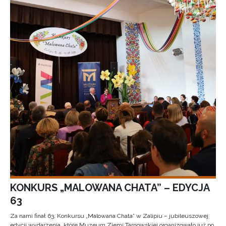
KONKURS „MALOWANA CHATA” – EDYCJA
63
Za nami finał 63. Konkursu „Malowana Chata” w Zalipiu – jubileuszowej
edycji wydarzenia, które Muzeum Ziemi Tarnowskiej organizowało już po