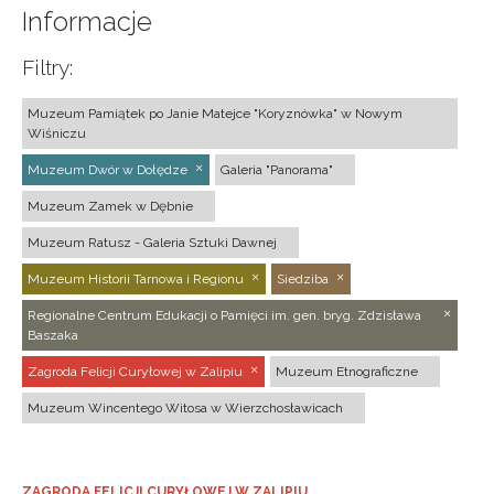
Informacje
Filtry:
Muzeum Pamiątek po Janie Matejce "Koryznówka" w Nowym
Wiśniczu
Muzeum Dwór w Dołędze
Galeria "Panorama"
Muzeum Zamek w Dębnie
Muzeum Ratusz - Galeria Sztuki Dawnej
Muzeum Historii Tarnowa i Regionu
Siedziba
Regionalne Centrum Edukacji o Pamięci im. gen. bryg. Zdzisława
Baszaka
Zagroda Felicji Curyłowej w Zalipiu
Muzeum Etnograficzne
Muzeum Wincentego Witosa w Wierzchosławicach
ZAGRODA FELICJI CURYŁOWEJ W ZALIPIU