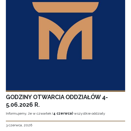
GODZINY OTWARCIA ODDZIAŁÓW 4-
5.06.2026 R.
Informujemy, że w czwartek (
4 czerwca)
wszystkie oddziały
3 czerwca, 2026