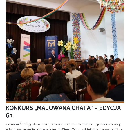
KONKURS „MALOWANA CHATA” – EDYCJA
63
Za nami finał 63. Konkursu „Malowana Chata” w Zalipiu – jubileuszowej
edycji wydarzenia, które Muzeum Ziemi Tarnowskiej organizowało już po