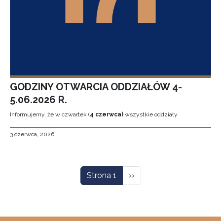
GODZINY OTWARCIA ODDZIAŁÓW 4-
5.06.2026 R.
Informujemy, że w czwartek (
4 czerwca)
wszystkie oddziały
3 czerwca, 2026
Stronicowanie
Następna strona
Strona 1
››