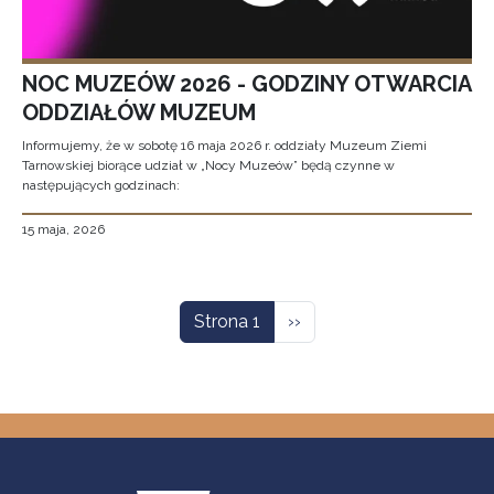
NOC MUZEÓW 2026 - GODZINY OTWARCIA
ODDZIAŁÓW MUZEUM
Informujemy, że w sobotę 16 maja 2026 r. oddziały Muzeum Ziemi
Tarnowskiej biorące udział w „Nocy Muzeów” będą czynne w
następujących godzinach:
15 maja, 2026
Stronicowanie
Następna strona
Strona 1
››