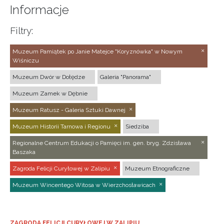
Informacje
Filtry:
Muzeum Pamiątek po Janie Matejce "Koryznówka" w Nowym
Wiśniczu
Muzeum Dwór w Dołędze
Galeria "Panorama"
Muzeum Zamek w Dębnie
Muzeum Ratusz - Galeria Sztuki Dawnej
Muzeum Historii Tarnowa i Regionu
Siedziba
Regionalne Centrum Edukacji o Pamięci im. gen. bryg. Zdzisława
Baszaka
Zagroda Felicji Curyłowej w Zalipiu
Muzeum Etnograficzne
Muzeum Wincentego Witosa w Wierzchosławicach
ZAGRODA FELICJI CURYŁOWEJ W ZALIPIU