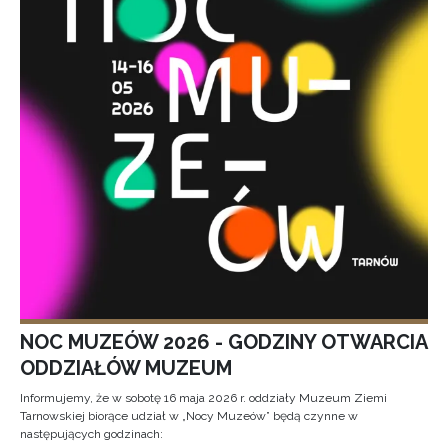
NOC MUZEÓW 2026 - GODZINY OTWARCIA
ODDZIAŁÓW MUZEUM
Informujemy, że w sobotę 16 maja 2026 r. oddziały Muzeum Ziemi
Tarnowskiej biorące udział w „Nocy Muzeów” będą czynne w
następujących godzinach: