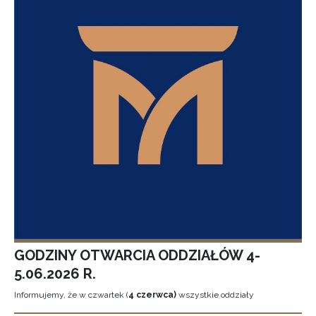
GODZINY OTWARCIA ODDZIAŁÓW 4-
5.06.2026 R.
Informujemy, że w czwartek (
4 czerwca)
wszystkie oddziały