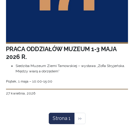
PRACA ODDZIAŁÓW MUZEUM 1-3 MAJA
2026 R.
Siedziba Muzeum Ziemi Tarnowskiej – wystawa „Zofia Stryjeńska.
Między wiarą a obrzędem”
Piątek, 1 maja – 10:00-15:00
27 kwietnia, 2026
Stronicowanie
Następna strona
Strona 1
››