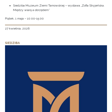
Siedziba Muzeum Ziemi Tarnowskiej – wystawa „Zofia Stryjeńska.
Między wiarą a obrzędem”
Piątek, 1 maja – 10:00-15:00
27 kwietnia, 2026
SIEDZIBA