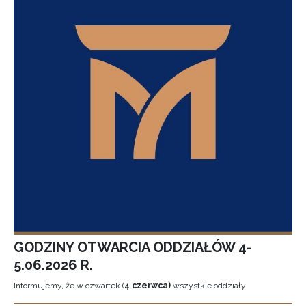
GODZINY OTWARCIA ODDZIAŁÓW 4-
5.06.2026 R.
Informujemy, że w czwartek (
4 czerwca)
wszystkie oddziały