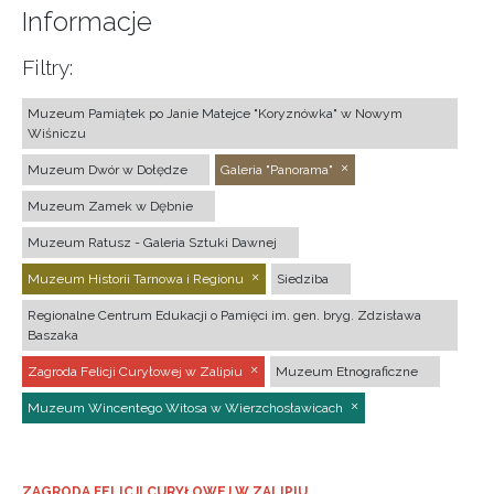
Informacje
Filtry:
Muzeum Pamiątek po Janie Matejce "Koryznówka" w Nowym
Wiśniczu
Muzeum Dwór w Dołędze
Galeria "Panorama"
Muzeum Zamek w Dębnie
Muzeum Ratusz - Galeria Sztuki Dawnej
Muzeum Historii Tarnowa i Regionu
Siedziba
Regionalne Centrum Edukacji o Pamięci im. gen. bryg. Zdzisława
Baszaka
Zagroda Felicji Curyłowej w Zalipiu
Muzeum Etnograficzne
Muzeum Wincentego Witosa w Wierzchosławicach
ZAGRODA FELICJI CURYŁOWEJ W ZALIPIU