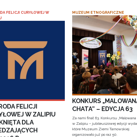
DA FELICJI CURYŁOWEJ W
MUZEUM ETNOGRAFICZNE
U
KONKURS „MALOWAN
ODA FELICJI
CHATA” – EDYCJA 63
YŁOWEJ W ZALIPIU
Za nami finał 63. Konkursu „Malowana
KNIĘTA DLA
w Zalipiu – jubileuszowej edycji wyda
EDZAJĄCYCH
które Muzeum Ziemi Tarnowskiej
organizowało już po raz 50.