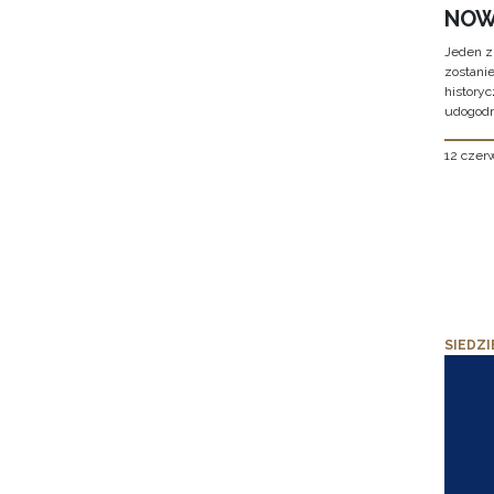
NOW
Jeden z
zostani
historyc
udogodn
12 czer
SIEDZI