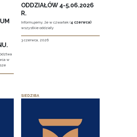
ODDZIAŁÓW 4-5.06.2026
R.
EUM
Informujemy, że w czwartek (
4 czerwca)
wszystkie oddziały
3 czerwca, 2026
NU.
wództwa
rwca w
ższe
SIEDZIBA