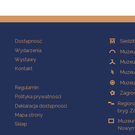
Na skróty
Oddziały
Dostępność
Siedzi
Wydarzenia
Muzeum
Wystawy
Muzeum
Kontakt
Muzeu
Muzeu
Na skróty
Regulamin
Zagrod
Polityka prywatności
Regiona
Deklaracja dostępności
bryg. Z
Mapa strony
Muzeum
Sklep
Nowym 