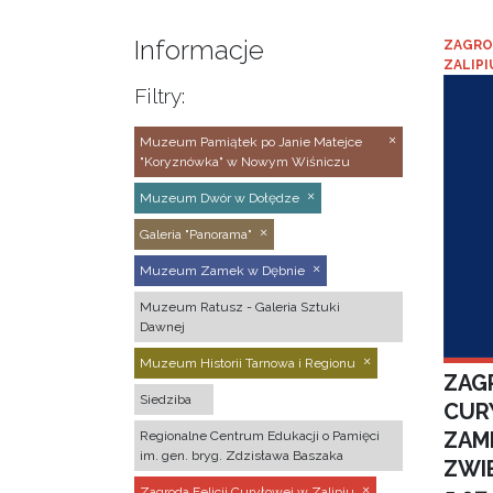
Informacje
ZAGRO
ZALIPI
Filtry:
Muzeum Pamiątek po Janie Matejce
"Koryznówka" w Nowym Wiśniczu
Muzeum Dwór w Dołędze
Galeria "Panorama"
Muzeum Zamek w Dębnie
Muzeum Ratusz - Galeria Sztuki
Dawnej
Muzeum Historii Tarnowa i Regionu
ZAGR
Siedziba
CUR
ZAM
Regionalne Centrum Edukacji o Pamięci
im. gen. bryg. Zdzisława Baszaka
ZWI
Zagroda Felicji Curyłowej w Zalipiu