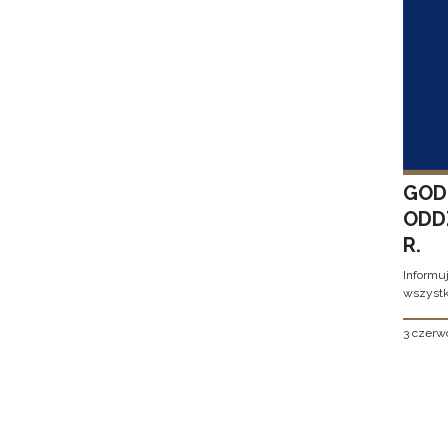
GOD
ODD
R.
Informu
wszystk
3 czerw
Stron