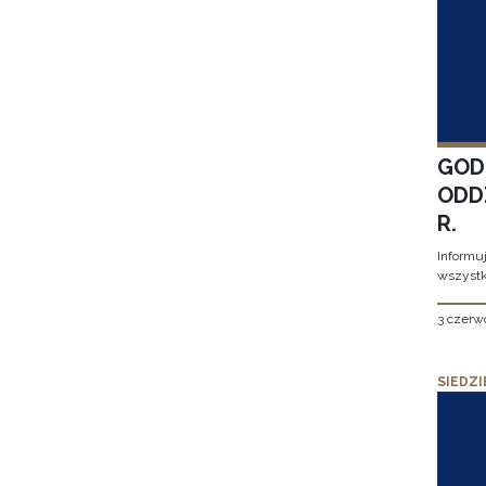
GOD
ODD
R.
Informu
wszystk
3 czerw
SIEDZI