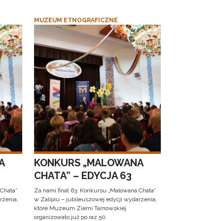
MUZEUM ETNOGRAFICZNE
A
KONKURS „MALOWANA
CHATA” – EDYCJA 63
 Chata”
Za nami finał 63. Konkursu „Malowana Chata”
rzenia,
w Zalipiu – jubileuszowej edycji wydarzenia,
które Muzeum Ziemi Tarnowskiej
organizowało już po raz 50.