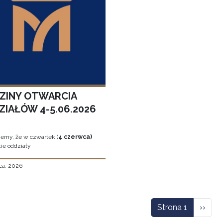
ZINY OTWARCIA
ZIAŁÓW 4-5.06.2026
jemy, że w czwartek (
4 czerwca)
ie oddziały
ca, 2026
icowanie
Nastę
Strona 1
››