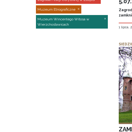
5.07
Muzeum Etnograficzne
Zagroda
zamknię
Muzeum Wincentego Witosa w
Wierzchosławicach
1 lipca,
SIEDZI
ZAM