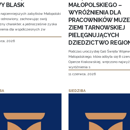
Y BLASK
MAŁOPOLSKIEGO –
WYRÓŻNIENIA DLA
 najcenniejszych zabytków Małopolski
PRACOWNIKÓW MUZ
e odnowiony, zachowując swój
zny charakter, a jednocześnie zyska
ZIEMI TARNOWSKIEJ
ienia dla współczesnych zw
PIELĘGNUJĄCYCH
wca, 2026
DZIEDZICTWO REGIO
Podczas uroczystej Gali Święta Woje
Małopolskiego, która odbyła się 8 cze
Operze Krakowskiej, wręczono najwy
wyróżnienia s
11 czerwca, 2026
BA
SIEDZIBA