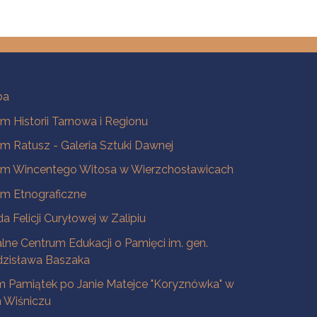
ba
 Historii Tarnowa i Regionu
 Ratusz - Galeria Sztuki Dawnej
m Wincentego Witosa w Wierzchosławicach
m Etnograficzne
a Felicji Curyłowej w Zalipiu
lne Centrum Edukacji o Pamięci im. gen.
dzisława Baszaka
 Pamiątek po Janie Matejce "Koryznówka" w
Wiśniczu