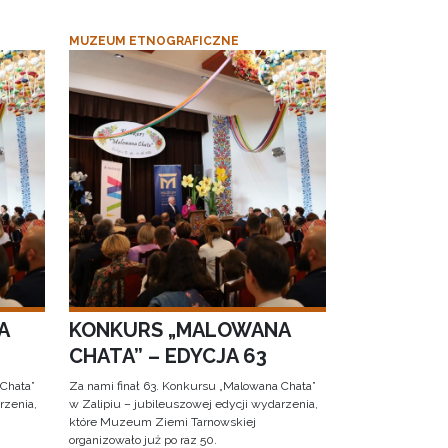
MUZEUM ETNOGRAFICZNE
A
KONKURS „MALOWANA
CHATA” – EDYCJA 63
 Chata”
Za nami finał 63. Konkursu „Malowana Chata”
rzenia,
w Zalipiu – jubileuszowej edycji wydarzenia,
które Muzeum Ziemi Tarnowskiej
organizowało już po raz 50.