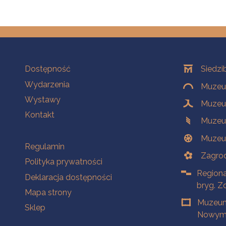
Na skróty
Oddziały
Dostępność
Siedzi
Wydarzenia
Muzeum
Wystawy
Muzeum
Kontakt
Muzeu
Muzeu
Na skróty
Regulamin
Zagrod
Polityka prywatności
Regiona
Deklaracja dostępności
bryg. Z
Mapa strony
Muzeum
Sklep
Nowym 