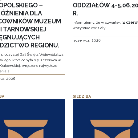
OPOLSKIEGO –
ODDZIAŁÓW 4-5.06.2
ÓŻNIENIA DLA
R.
COWNIKÓW MUZEUM
Informujemy, że w czwartek (
4 czerw
MI TARNOWSKIEJ
wszystkie oddziały
LĘGNUJĄCYCH
3 czerwca, 2026
EDZICTWO REGIONU.
 uroczystej Gali Święta Województwa
skiego, która odbyła się 8 czerwca w
Krakowskiej, wręczono najwyższe
enia s
wca, 2026
BA
SIEDZIBA