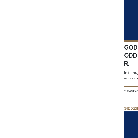
GOD
ODD
R.
Informu
wszystk
3 czerw
SIEDZI