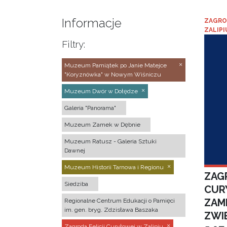
Informacje
ZAGRO
ZALIPI
Filtry:
Muzeum Pamiątek po Janie Matejce
"Koryznówka" w Nowym Wiśniczu
Muzeum Dwór w Dołędze
Galeria "Panorama"
Muzeum Zamek w Dębnie
Muzeum Ratusz - Galeria Sztuki
Dawnej
Muzeum Historii Tarnowa i Regionu
ZAGR
Siedziba
CUR
ZAM
Regionalne Centrum Edukacji o Pamięci
im. gen. bryg. Zdzisława Baszaka
ZWI
Zagroda Felicji Curyłowej w Zalipiu