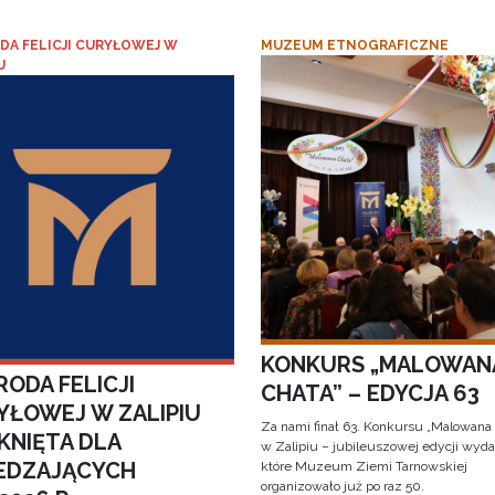
DA FELICJI CURYŁOWEJ W
MUZEUM ETNOGRAFICZNE
U
KONKURS „MALOWAN
ODA FELICJI
CHATA” – EDYCJA 63
YŁOWEJ W ZALIPIU
Za nami finał 63. Konkursu „Malowana
KNIĘTA DLA
w Zalipiu – jubileuszowej edycji wyda
EDZAJĄCYCH
które Muzeum Ziemi Tarnowskiej
organizowało już po raz 50.