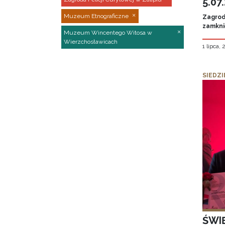
5.07
Muzeum Etnograficzne
Zagroda
zamknię
Muzeum Wincentego Witosa w
Wierzchosławicach
1 lipca,
SIEDZI
ŚWI