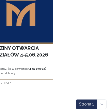
ZINY OTWARCIA
ZIAŁÓW 4-5.06.2026
jemy, że w czwartek (
4 czerwca)
ie oddziały
ca, 2026
icowanie
Nastę
Strona 1
››