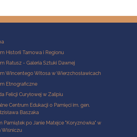
ba
 Historii Tarnowa i Regionu
 Ratusz - Galeria Sztuki Dawnej
m Wincentego Witosa w Wierzchosławicach
m Etnograficzne
a Felicji Curyłowej w Zalipiu
lne Centrum Edukacji o Pamięci im. gen.
dzisława Baszaka
 Pamiątek po Janie Matejce "Koryznówka" w
Wiśniczu