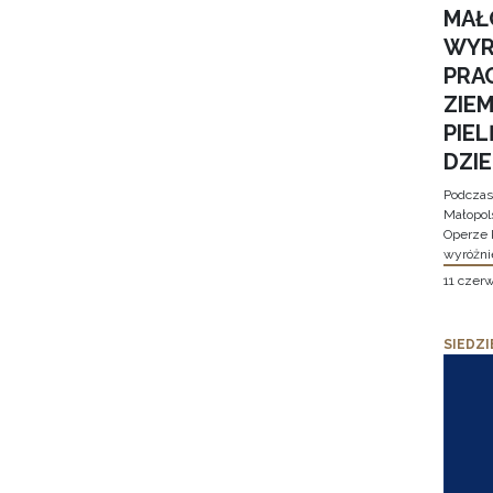
MAŁ
WYR
PRA
ZIE
PIE
DZI
Podczas
Małopol
Operze 
wyróżni
11 czer
SIEDZI