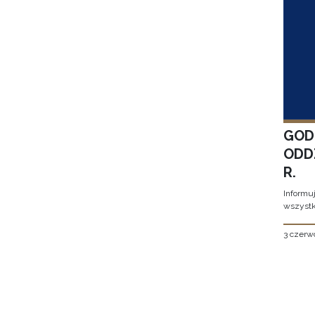
GOD
ODD
R.
Informu
wszystk
3 czerw
Stron