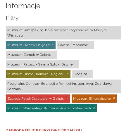
Informacje
Filtry:
Muzeum Pamiątek po Janie Matejce "Koryznówka" w Nowym
Wiśniczu
Muzeum Dwór w Dołędze
Galeria "Panorama"
Muzeum Zamek w Dębnie
Muzeum Ratusz - Galeria Sztuki Dawnej
Muzeum Historii Tarnowa i Regionu
Siedziba
Regionalne Centrum Edukacji o Pamięci im. gen. bryg. Zdzisława
Baszaka
Zagroda Felicji Curyłowej w Zalipiu
Muzeum Etnograficzne
Muzeum Wincentego Witosa w Wierzchosławicach
ZAGRODA FELICJI CURYŁOWEJ W ZALIPIU