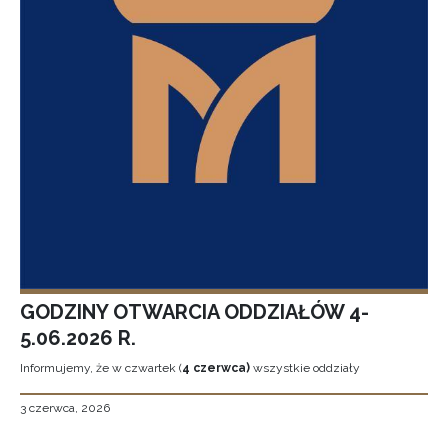
GODZINY OTWARCIA ODDZIAŁÓW 4-
5.06.2026 R.
Informujemy, że w czwartek (
4 czerwca)
wszystkie oddziały
3 czerwca, 2026