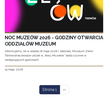
NOC MUZEÓW 2026 - GODZINY OTWARCIA
ODDZIAŁÓW MUZEUM
Informujemy, że w sobotę 16 maja 2026 r. oddziały Muzeum Ziemi
Tarnowskiej biorące udział w „Nocy Muzeów” będą czynne w
następujących godzinach:
15 maja, 2026
Stronicowanie
Następna strona
Strona 1
››