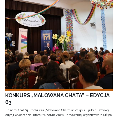
KONKURS „MALOWANA CHATA” – EDYCJA
63
Za nami finał 63. Konkursu „Malowana Chata” w Zalipiu – jubileuszowej
edycji wydarzenia, które Muzeum Ziemi Tarnowskiej organizowało już po