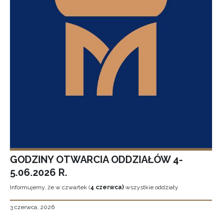
GODZINY OTWARCIA ODDZIAŁÓW 4-
5.06.2026 R.
Informujemy, że w czwartek (
4 czerwca)
wszystkie oddziały
3 czerwca, 2026