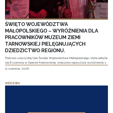
ŚWIĘTO WOJEWÓDZTWA
MAŁOPOLSKIEGO – WYRÓŻNIENIA DLA
PRACOWNIKÓW MUZEUM ZIEMI
TARNOWSKIEJ PIELĘGNUJĄCYCH
DZIEDZICTWO REGIONU.
Podczas uroczystej Gali Święta Województwa Małopolskiego, która odbyła
się 8 czerwca w Operze Krakowskiej, wręczono najwyższe wyróżnienia s
11 czerwca, 2026
SIEDZIBA