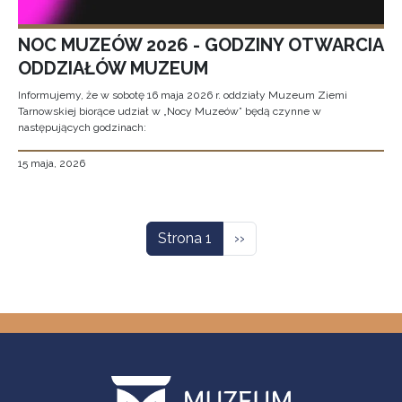
NOC MUZEÓW 2026 - GODZINY OTWARCIA
ODDZIAŁÓW MUZEUM
Informujemy, że w sobotę 16 maja 2026 r. oddziały Muzeum Ziemi
Tarnowskiej biorące udział w „Nocy Muzeów” będą czynne w
następujących godzinach:
15 maja, 2026
Stronicowanie
Następna strona
Strona 1
››