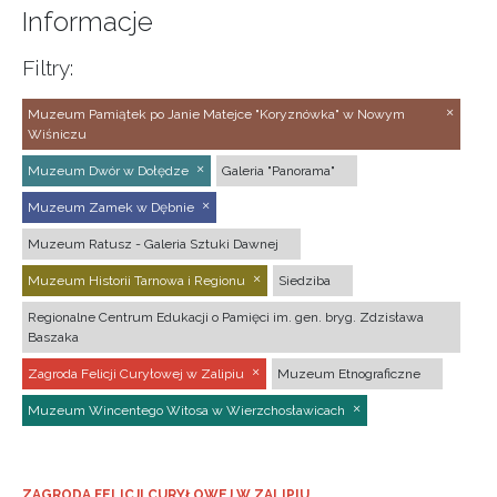
Informacje
Filtry:
Muzeum Pamiątek po Janie Matejce "Koryznówka" w Nowym
Wiśniczu
Muzeum Dwór w Dołędze
Galeria "Panorama"
Muzeum Zamek w Dębnie
Muzeum Ratusz - Galeria Sztuki Dawnej
Muzeum Historii Tarnowa i Regionu
Siedziba
Regionalne Centrum Edukacji o Pamięci im. gen. bryg. Zdzisława
Baszaka
Zagroda Felicji Curyłowej w Zalipiu
Muzeum Etnograficzne
Muzeum Wincentego Witosa w Wierzchosławicach
ZAGRODA FELICJI CURYŁOWEJ W ZALIPIU