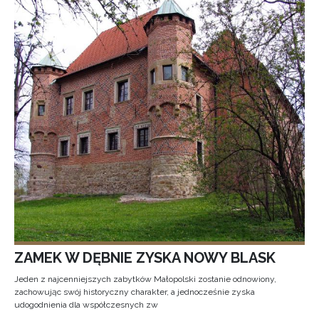
ZAMEK W DĘBNIE ZYSKA NOWY BLASK
Jeden z najcenniejszych zabytków Małopolski zostanie odnowiony,
zachowując swój historyczny charakter, a jednocześnie zyska
udogodnienia dla współczesnych zw