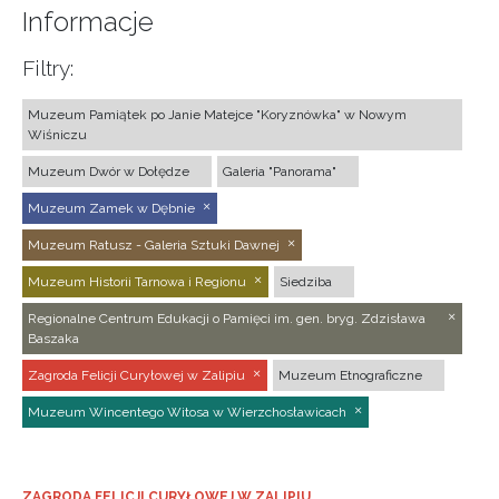
Informacje
Filtry:
Muzeum Pamiątek po Janie Matejce "Koryznówka" w Nowym
Wiśniczu
Muzeum Dwór w Dołędze
Galeria "Panorama"
Muzeum Zamek w Dębnie
Muzeum Ratusz - Galeria Sztuki Dawnej
Muzeum Historii Tarnowa i Regionu
Siedziba
Regionalne Centrum Edukacji o Pamięci im. gen. bryg. Zdzisława
Baszaka
Zagroda Felicji Curyłowej w Zalipiu
Muzeum Etnograficzne
Muzeum Wincentego Witosa w Wierzchosławicach
ZAGRODA FELICJI CURYŁOWEJ W ZALIPIU