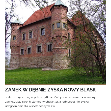
ZAMEK W DĘBNIE ZYSKA NOWY BLASK
Jeden z najcenniejszych zabytków Małopolski zostanie odnowiony,
zachowując swój historyczny charakter, a jednocześnie zyska
udogodnienia dla współczesnych zw