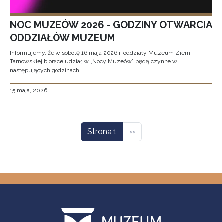
NOC MUZEÓW 2026 - GODZINY OTWARCIA
ODDZIAŁÓW MUZEUM
Informujemy, że w sobotę 16 maja 2026 r. oddziały Muzeum Ziemi
Tarnowskiej biorące udział w „Nocy Muzeów” będą czynne w
następujących godzinach:
15 maja, 2026
Stronicowanie
Następna strona
Strona 1
››