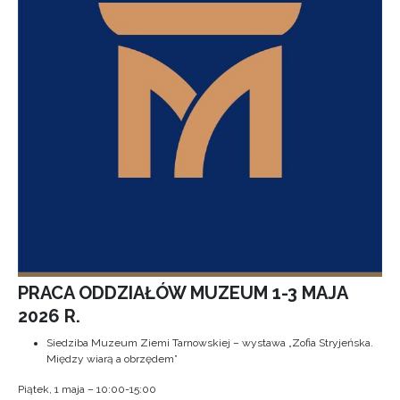
PRACA ODDZIAŁÓW MUZEUM 1-3 MAJA
2026 R.
Siedziba Muzeum Ziemi Tarnowskiej – wystawa „Zofia Stryjeńska.
Między wiarą a obrzędem”
Piątek, 1 maja – 10:00-15:00