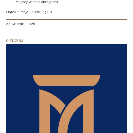
Między wiarą a obrzędem”
Piątek, 1 maja – 10:00-15:00
27 kwietnia, 2026
SIEDZIBA