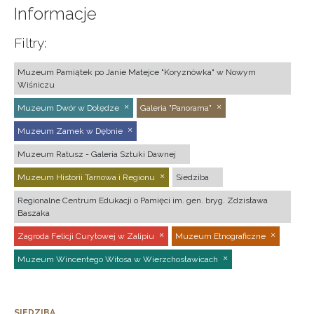
Informacje
Filtry:
Muzeum Pamiątek po Janie Matejce "Koryznówka" w Nowym
Wiśniczu
Muzeum Dwór w Dołędze
Galeria "Panorama"
Muzeum Zamek w Dębnie
Muzeum Ratusz - Galeria Sztuki Dawnej
Muzeum Historii Tarnowa i Regionu
Siedziba
Regionalne Centrum Edukacji o Pamięci im. gen. bryg. Zdzisława
Baszaka
Zagroda Felicji Curyłowej w Zalipiu
Muzeum Etnograficzne
Muzeum Wincentego Witosa w Wierzchosławicach
SIEDZIBA