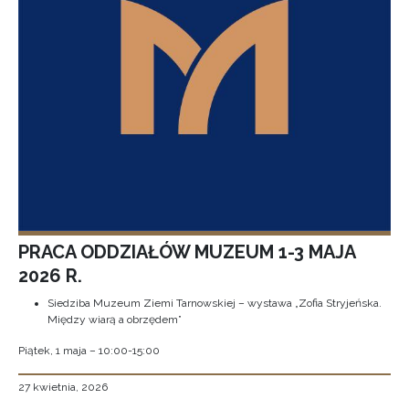
PRACA ODDZIAŁÓW MUZEUM 1-3 MAJA
2026 R.
Siedziba Muzeum Ziemi Tarnowskiej – wystawa „Zofia Stryjeńska.
Między wiarą a obrzędem”
Piątek, 1 maja – 10:00-15:00
27 kwietnia, 2026