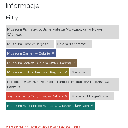
Informacje
Filtry:
Muzeum Pamiątek po Janie Matejce "Koryznówka" w Nowym
Wiśniczu
Muzeum Dwór w Dołędze
Galeria "Panorama"
Muzeum Zamek w Dębnie
Muzeum Ratusz - Galeria Sztuki Dawnej
Muzeum Historii Tarnowa i Regionu
Siedziba
Regionalne Centrum Edukacji o Pamięci im. gen. bryg. Zdzisława
Baszaka
Zagroda Felicji Curyłowej w Zalipiu
Muzeum Etnograficzne
Muzeum Wincentego Witosa w Wierzchosławicach
ZAGRODA FELICJI CURYŁOWEJ W ZALIPIU