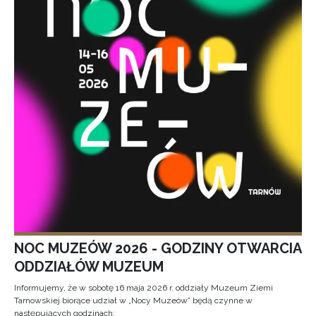
NOC MUZEÓW 2026 - GODZINY OTWARCIA
ODDZIAŁÓW MUZEUM
Informujemy, że w sobotę 16 maja 2026 r. oddziały Muzeum Ziemi
Tarnowskiej biorące udział w „Nocy Muzeów” będą czynne w
następujących godzinach: