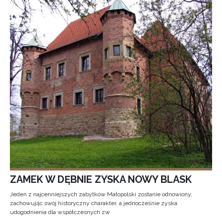
ZAMEK W DĘBNIE ZYSKA NOWY BLASK
Jeden z najcenniejszych zabytków Małopolski zostanie odnowiony,
zachowując swój historyczny charakter, a jednocześnie zyska
udogodnienia dla współczesnych zw