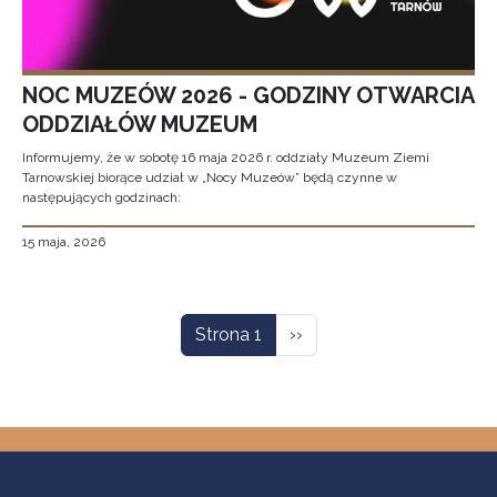
NOC MUZEÓW 2026 - GODZINY OTWARCIA
ODDZIAŁÓW MUZEUM
Informujemy, że w sobotę 16 maja 2026 r. oddziały Muzeum Ziemi
Tarnowskiej biorące udział w „Nocy Muzeów” będą czynne w
następujących godzinach:
15 maja, 2026
Stronicowanie
Następna strona
Strona 1
››