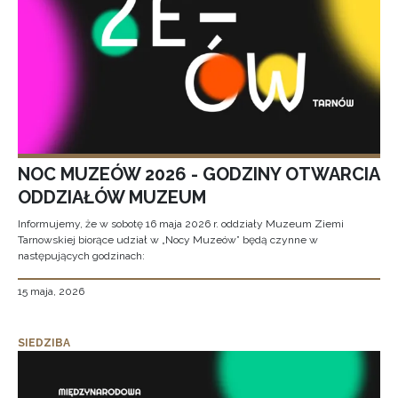
NOC MUZEÓW 2026 - GODZINY OTWARCIA
ODDZIAŁÓW MUZEUM
Informujemy, że w sobotę 16 maja 2026 r. oddziały Muzeum Ziemi
Tarnowskiej biorące udział w „Nocy Muzeów” będą czynne w
następujących godzinach:
15 maja, 2026
SIEDZIBA