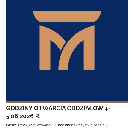
GODZINY OTWARCIA ODDZIAŁÓW 4-
5.06.2026 R.
Informujemy, że w czwartek (
4 czerwca)
wszystkie oddziały