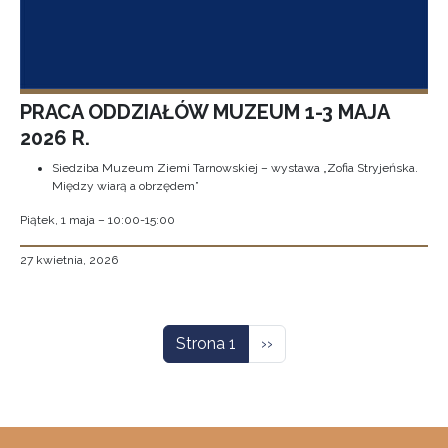
PRACA ODDZIAŁÓW MUZEUM 1-3 MAJA
2026 R.
Siedziba Muzeum Ziemi Tarnowskiej – wystawa „Zofia Stryjeńska.
Między wiarą a obrzędem”
Piątek, 1 maja – 10:00-15:00
27 kwietnia, 2026
Stronicowanie
Następna strona
Strona 1
››