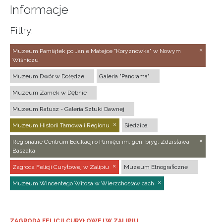
Informacje
Filtry:
Muzeum Pamiątek po Janie Matejce "Koryznówka" w Nowym
Wiśniczu
Muzeum Dwór w Dołędze
Galeria "Panorama"
Muzeum Zamek w Dębnie
Muzeum Ratusz - Galeria Sztuki Dawnej
Muzeum Historii Tarnowa i Regionu
Siedziba
Regionalne Centrum Edukacji o Pamięci im. gen. bryg. Zdzisława
Baszaka
Zagroda Felicji Curyłowej w Zalipiu
Muzeum Etnograficzne
Muzeum Wincentego Witosa w Wierzchosławicach
ZAGRODA FELICJI CURYŁOWEJ W ZALIPIU