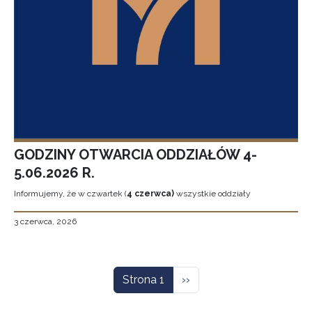
GODZINY OTWARCIA ODDZIAŁÓW 4-
5.06.2026 R.
Informujemy, że w czwartek (
4 czerwca)
wszystkie oddziały
3 czerwca, 2026
Stronicowanie
Następna strona
Strona 1
››