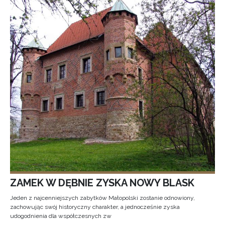
ZAMEK W DĘBNIE ZYSKA NOWY BLASK
Jeden z najcenniejszych zabytków Małopolski zostanie odnowiony,
zachowując swój historyczny charakter, a jednocześnie zyska
udogodnienia dla współczesnych zw