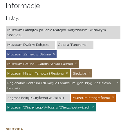
Informacje
Filtry:
Muzeum Pamiątek po Janie Matejce "Koryznówka" w Nowym
Wiśniczu
Muzeum Dwór w Dołędze
Galeria "Panorama"
Muzeum Zamek w Dębnie
Muzeum Ratusz - Galeria Sztuki Dawnej
Muzeum Historii Tarnowa i Regionu
Siedziba
Regionalne Centrum Edukacji o Pamięci im. gen. bryg. Zdzisława
Baszaka
Zagroda Felicji Curyłowej w Zalipiu
Muzeum Etnograficzne
Muzeum Wincentego Witosa w Wierzchosławicach
SIEDZIBA