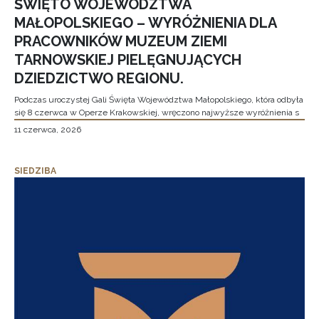
ŚWIĘTO WOJEWÓDZTWA
MAŁOPOLSKIEGO – WYRÓŻNIENIA DLA
PRACOWNIKÓW MUZEUM ZIEMI
TARNOWSKIEJ PIELĘGNUJĄCYCH
DZIEDZICTWO REGIONU.
Podczas uroczystej Gali Święta Województwa Małopolskiego, która odbyła
się 8 czerwca w Operze Krakowskiej, wręczono najwyższe wyróżnienia s
11 czerwca, 2026
SIEDZIBA