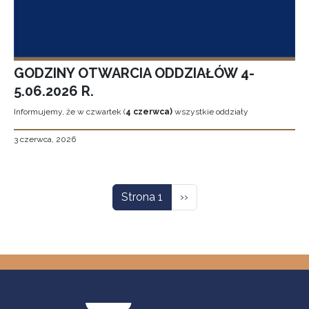
GODZINY OTWARCIA ODDZIAŁÓW 4-
5.06.2026 R.
Informujemy, że w czwartek (
4 czerwca)
wszystkie oddziały
3 czerwca, 2026
Stronicowanie
Następna strona
Strona 1
››