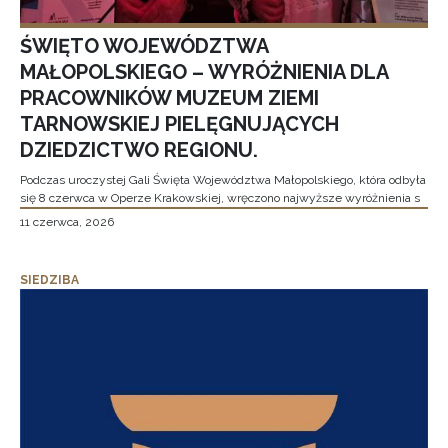
ŚWIĘTO WOJEWÓDZTWA
MAŁOPOLSKIEGO – WYRÓŻNIENIA DLA
PRACOWNIKÓW MUZEUM ZIEMI
TARNOWSKIEJ PIELĘGNUJĄCYCH
DZIEDZICTWO REGIONU.
Podczas uroczystej Gali Święta Województwa Małopolskiego, która odbyła
się 8 czerwca w Operze Krakowskiej, wręczono najwyższe wyróżnienia s
11 czerwca, 2026
SIEDZIBA