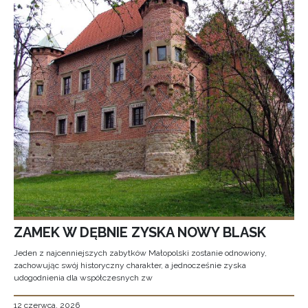
ZAMEK W DĘBNIE ZYSKA NOWY BLASK
Jeden z najcenniejszych zabytków Małopolski zostanie odnowiony,
zachowując swój historyczny charakter, a jednocześnie zyska
udogodnienia dla współczesnych zw
12 czerwca, 2026