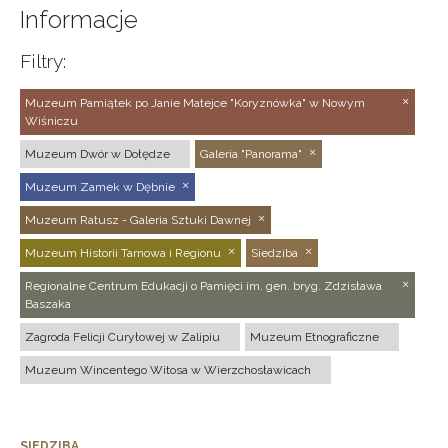
Informacje
Filtry:
Muzeum Pamiątek po Janie Matejce "Koryznówka" w Nowym
Wiśniczu
Muzeum Dwór w Dołędze
Galeria "Panorama"
Muzeum Zamek w Dębnie
Muzeum Ratusz - Galeria Sztuki Dawnej
Muzeum Historii Tarnowa i Regionu
Siedziba
Regionalne Centrum Edukacji o Pamięci im. gen. bryg. Zdzisława
Baszaka
Zagroda Felicji Curyłowej w Zalipiu
Muzeum Etnograficzne
Muzeum Wincentego Witosa w Wierzchosławicach
SIEDZIBA