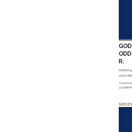
GOD
ODD
R.
Informu
wszystk
3 czerw
SIEDZI