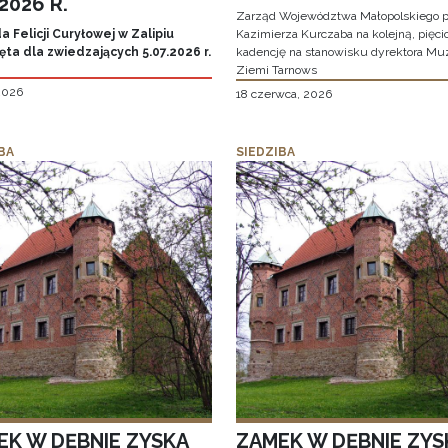
.2026 R.
Zarząd Województwa Małopolskiego p
 Felicji Curyłowej w Zalipiu
Kazimierza Kurczaba na kolejną, pięcio
ta dla zwiedzających 5.07.2026 r.
kadencję na stanowisku dyrektora M
Ziemi Tarnows
 2026
18 czerwca, 2026
BA
SIEDZIBA
EK W DĘBNIE ZYSKA
ZAMEK W DĘBNIE ZYS