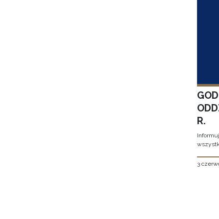
GOD
ODD
R.
Informu
wszystk
3 czerw
Stron