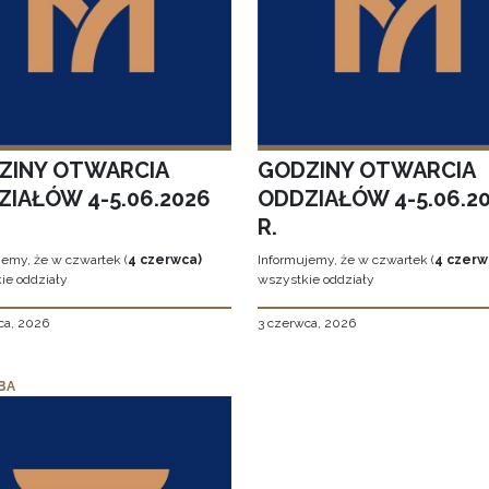
ZINY OTWARCIA
GODZINY OTWARCIA
ZIAŁÓW 4-5.06.2026
ODDZIAŁÓW 4-5.06.2
R.
jemy, że w czwartek (
4 czerwca)
Informujemy, że w czwartek (
4 czerw
ie oddziały
wszystkie oddziały
ca, 2026
3 czerwca, 2026
BA