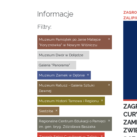
Informacje
ZAGRO
ZALIPI
Filtry:
Muzeum Pamiątek po Janie Matejce
"Koryznówka" w Nowym Wiśniczu
Muzeum Dwór w Dołędze
Galeria "Panorama"
Muzeum Zamek w Dębnie
Muzeum Ratusz - Galeria Sztuki
Dawnej
Muzeum Historii Tarnowa i Regionu
ZAGR
Siedziba
CUR
ZAM
Regionalne Centrum Edukacji o Pamięci
im. gen. bryg. Zdzisława Baszaka
ZWI
Zagroda Felicji Curyłowej w Zalipiu