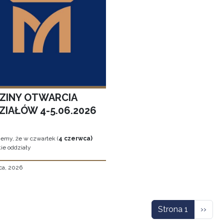
ZINY OTWARCIA
ZIAŁÓW 4-5.06.2026
jemy, że w czwartek (
4 czerwca)
ie oddziały
ca, 2026
icowanie
Nastę
Strona 1
››