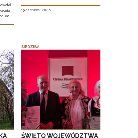
owołał
15 czerwca, 2026
letnią
uzeum
SIEDZIBA
KA
ŚWIĘTO WOJEWÓDZTWA