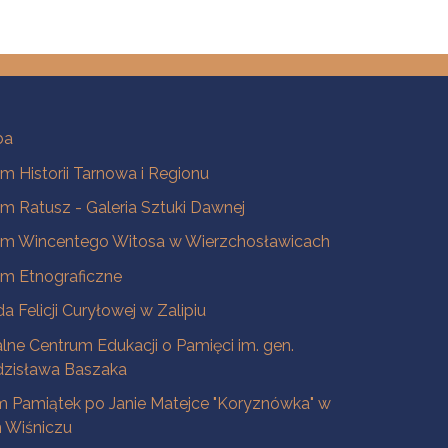
ba
 Historii Tarnowa i Regionu
 Ratusz - Galeria Sztuki Dawnej
m Wincentego Witosa w Wierzchosławicach
m Etnograficzne
a Felicji Curyłowej w Zalipiu
lne Centrum Edukacji o Pamięci im. gen.
dzisława Baszaka
 Pamiątek po Janie Matejce "Koryznówka" w
Wiśniczu