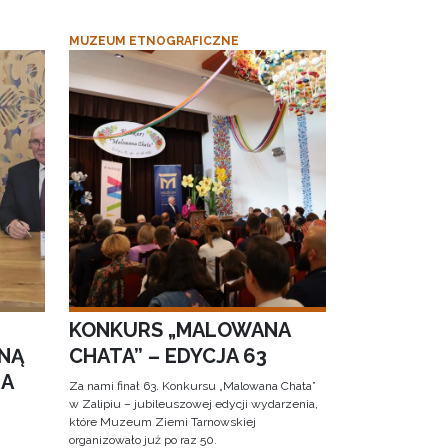
MUZEUM ETNOGRAFICZNE
KONKURS „MALOWANA
NĄ
CHATA” – EDYCJA 63
RA
Za nami finał 63. Konkursu „Malowana Chata”
w Zalipiu – jubileuszowej edycji wydarzenia,
które Muzeum Ziemi Tarnowskiej
organizowało już po raz 50.