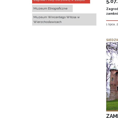
5.07
Muzeum Etnograficzne
Zagroda
zamknię
Muzeum Wincentego Witosa w
Wierzchosławicach
1 lipca,
SIEDZI
ZAM