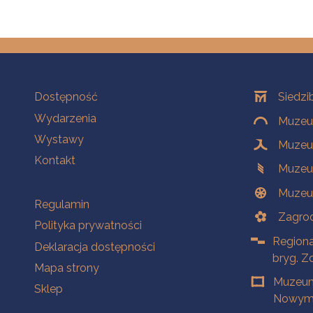
Na skróty
Oddziały
Dostępność
Siedzi
Wydarzenia
Muzeum
Wystawy
Muzeum
Kontakt
Muzeu
Muzeu
Na skróty
Regulamin
Zagrod
Polityka prywatności
Regiona
Deklaracja dostępności
bryg. Z
Mapa strony
Muzeum
Sklep
Nowym 