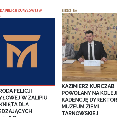
DA FELICJI CURYŁOWEJ W
SIEDZIBA
U
KAZIMIERZ KURCZAB
ODA FELICJI
POWOŁANY NA KOLEJ
YŁOWEJ W ZALIPIU
KADENCJĘ DYREKTO
KNIĘTA DLA
MUZEUM ZIEMI
EDZAJĄCYCH
TARNOWSKIEJ