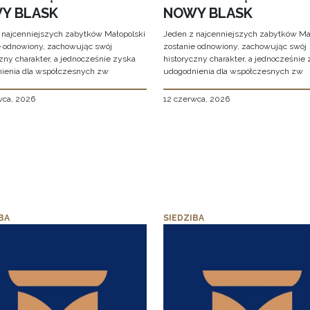
Y BLASK
NOWY BLASK
 najcenniejszych zabytków Małopolski
Jeden z najcenniejszych zabytków Ma
e odnowiony, zachowując swój
zostanie odnowiony, zachowując swój
zny charakter, a jednocześnie zyska
historyczny charakter, a jednocześnie
ienia dla współczesnych zw
udogodnienia dla współczesnych zw
wca, 2026
12 czerwca, 2026
BA
SIEDZIBA