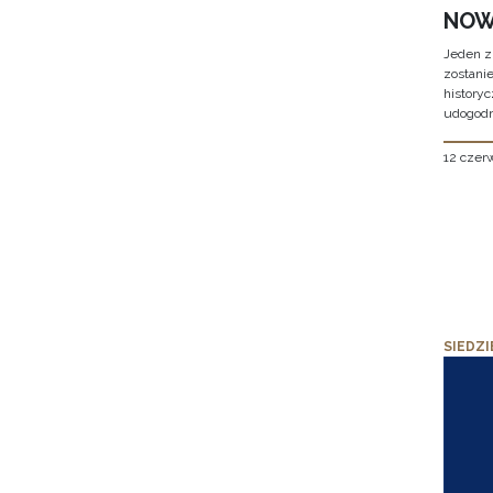
NOW
Jeden z
zostani
historyc
udogodn
12 czer
SIEDZI