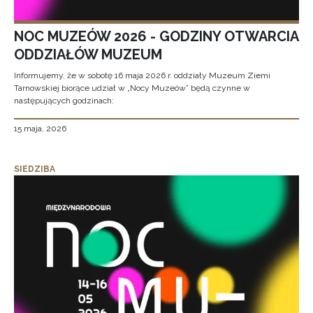
NOC MUZEÓW 2026 - GODZINY OTWARCIA
ODDZIAŁÓW MUZEUM
Informujemy, że w sobotę 16 maja 2026 r. oddziały Muzeum Ziemi
Tarnowskiej biorące udział w „Nocy Muzeów” będą czynne w
następujących godzinach:
15 maja, 2026
SIEDZIBA