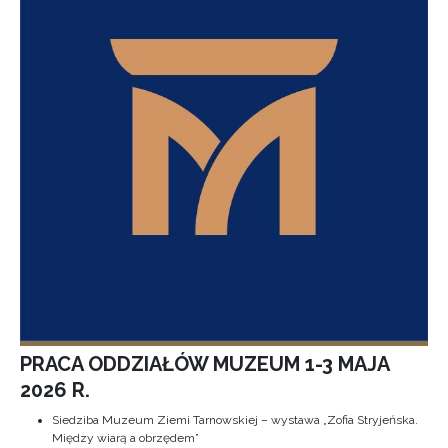
PRACA ODDZIAŁÓW MUZEUM 1-3 MAJA
2026 R.
Siedziba Muzeum Ziemi Tarnowskiej – wystawa „Zofia Stryjeńska.
Między wiarą a obrzędem”