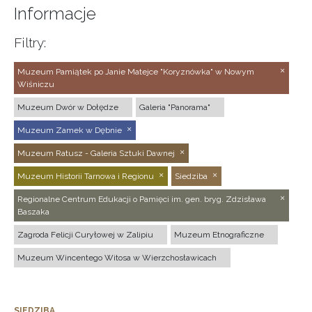
Informacje
Filtry:
Muzeum Pamiątek po Janie Matejce "Koryznówka" w Nowym
Wiśniczu
Muzeum Dwór w Dołędze
Galeria "Panorama"
Muzeum Zamek w Dębnie
Muzeum Ratusz - Galeria Sztuki Dawnej
Muzeum Historii Tarnowa i Regionu
Siedziba
Regionalne Centrum Edukacji o Pamięci im. gen. bryg. Zdzisława
Baszaka
Zagroda Felicji Curyłowej w Zalipiu
Muzeum Etnograficzne
Muzeum Wincentego Witosa w Wierzchosławicach
SIEDZIBA