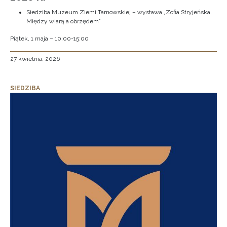
Siedziba Muzeum Ziemi Tarnowskiej – wystawa „Zofia Stryjeńska.
Między wiarą a obrzędem”
Piątek, 1 maja – 10:00-15:00
27 kwietnia, 2026
SIEDZIBA