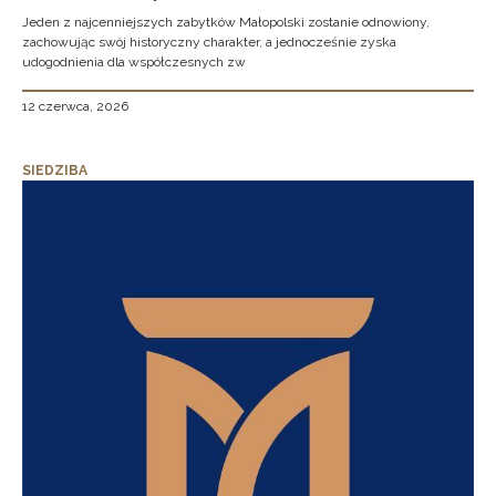
Jeden z najcenniejszych zabytków Małopolski zostanie odnowiony,
zachowując swój historyczny charakter, a jednocześnie zyska
udogodnienia dla współczesnych zw
12 czerwca, 2026
SIEDZIBA