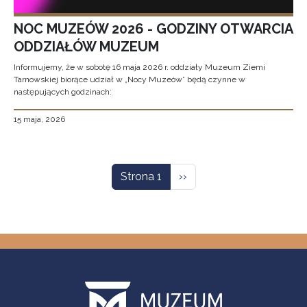
NOC MUZEÓW 2026 - GODZINY OTWARCIA
ODDZIAŁÓW MUZEUM
Informujemy, że w sobotę 16 maja 2026 r. oddziały Muzeum Ziemi
Tarnowskiej biorące udział w „Nocy Muzeów” będą czynne w
następujących godzinach:
15 maja, 2026
Stronicowanie
Następna strona
Strona 1
››