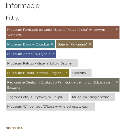
Informacje
Filtry:
Muzeum Pamiątek po Janie Matejce "Koryznówka" w Nowym
Wiśniczu
Muzeum Dwór w Dołędze
Galeria "Panorama"
Muzeum Zamek w Dębnie
Muzeum Ratusz - Galeria Sztuki Dawnej
Muzeum Historii Tarnowa i Regionu
Siedziba
Regionalne Centrum Edukacji o Pamięci im. gen. bryg. Zdzisława
Baszaka
Zagroda Felicji Curyłowej w Zalipiu
Muzeum Etnograficzne
Muzeum Wincentego Witosa w Wierzchosławicach
SIEDZIBA