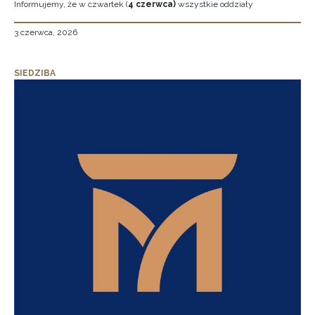
Informujemy, że w czwartek (
4 czerwca)
wszystkie oddziały
3 czerwca, 2026
SIEDZIBA