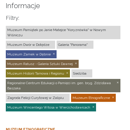
Informacje
Filtry:
Muzeum Pamiątek po Janie Matejce "Koryznówka" w Nowym
Wiśniczu
Muzeum Dwór w Dołędze
Galeria "Panorama"
Muzeum Zamek w Dębnie
Muzeum Ratusz - Galeria Sztuki Dawnej
Muzeum Historii Tarnowa i Regionu
Siedziba
Regionalne Centrum Edukacji o Pamięci im. gen. bryg. Zdzisława
Baszaka
Zagroda Felicji Curyłowej w Zalipiu
Muzeum Etnograficzne
Muzeum Wincentego Witosa w Wierzchosławicach
MUZEUM ETNOGRAFICZNE