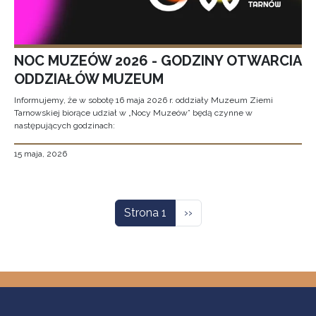
NOC MUZEÓW 2026 - GODZINY OTWARCIA
ODDZIAŁÓW MUZEUM
Informujemy, że w sobotę 16 maja 2026 r. oddziały Muzeum Ziemi
Tarnowskiej biorące udział w „Nocy Muzeów” będą czynne w
następujących godzinach:
15 maja, 2026
Stronicowanie
Następna strona
Strona 1
››