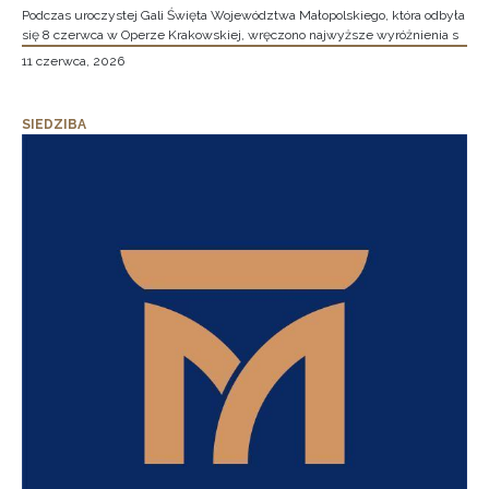
Podczas uroczystej Gali Święta Województwa Małopolskiego, która odbyła
się 8 czerwca w Operze Krakowskiej, wręczono najwyższe wyróżnienia s
11 czerwca, 2026
SIEDZIBA