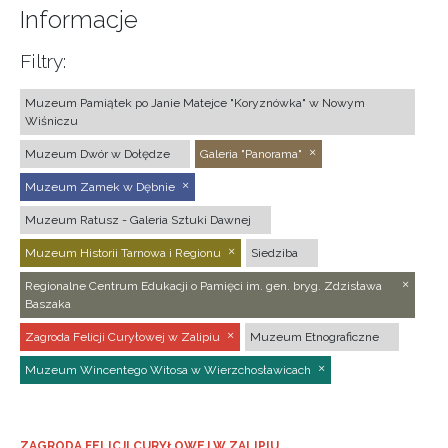
Informacje
Filtry:
Muzeum Pamiątek po Janie Matejce "Koryznówka" w Nowym
Wiśniczu
Muzeum Dwór w Dołędze
Galeria "Panorama"
Muzeum Zamek w Dębnie
Muzeum Ratusz - Galeria Sztuki Dawnej
Muzeum Historii Tarnowa i Regionu
Siedziba
Regionalne Centrum Edukacji o Pamięci im. gen. bryg. Zdzisława
Baszaka
Zagroda Felicji Curyłowej w Zalipiu
Muzeum Etnograficzne
Muzeum Wincentego Witosa w Wierzchosławicach
ZAGRODA FELICJI CURYŁOWEJ W ZALIPIU