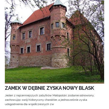
ZAMEK W DĘBNIE ZYSKA NOWY BLASK
Jeden z najcenniejszych zabytków Małopolski zostanie odnowiony,
zachowując swój historyczny charakter, a jednocześnie zyska
udogodnienia dla współczesnych zw