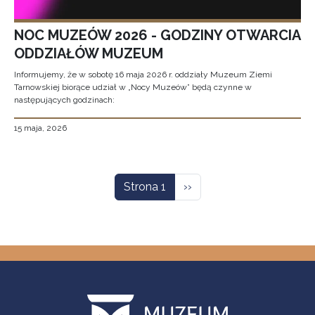
NOC MUZEÓW 2026 - GODZINY OTWARCIA
ODDZIAŁÓW MUZEUM
Informujemy, że w sobotę 16 maja 2026 r. oddziały Muzeum Ziemi
Tarnowskiej biorące udział w „Nocy Muzeów” będą czynne w
następujących godzinach:
15 maja, 2026
Stronicowanie
Następna strona
Strona 1
››