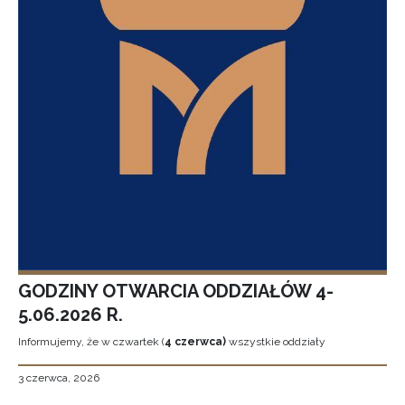
GODZINY OTWARCIA ODDZIAŁÓW 4-
5.06.2026 R.
Informujemy, że w czwartek (
4 czerwca)
wszystkie oddziały
3 czerwca, 2026