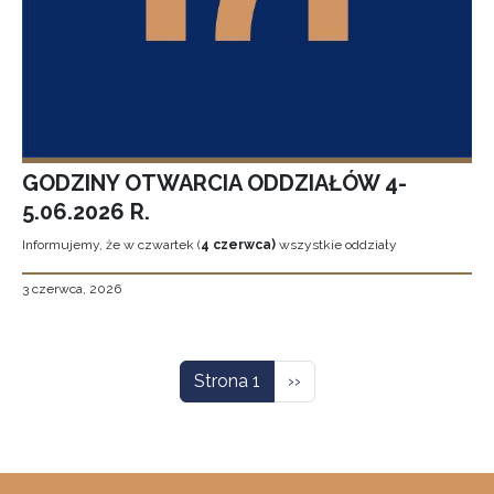
GODZINY OTWARCIA ODDZIAŁÓW 4-
5.06.2026 R.
Informujemy, że w czwartek (
4 czerwca)
wszystkie oddziały
3 czerwca, 2026
Stronicowanie
Następna strona
Strona 1
››