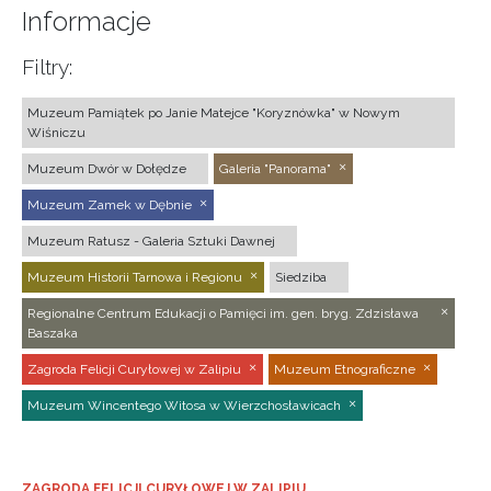
Informacje
Filtry:
Muzeum Pamiątek po Janie Matejce "Koryznówka" w Nowym
Wiśniczu
Muzeum Dwór w Dołędze
Galeria "Panorama"
Muzeum Zamek w Dębnie
Muzeum Ratusz - Galeria Sztuki Dawnej
Muzeum Historii Tarnowa i Regionu
Siedziba
Regionalne Centrum Edukacji o Pamięci im. gen. bryg. Zdzisława
Baszaka
Zagroda Felicji Curyłowej w Zalipiu
Muzeum Etnograficzne
Muzeum Wincentego Witosa w Wierzchosławicach
ZAGRODA FELICJI CURYŁOWEJ W ZALIPIU