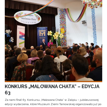
KONKURS „MALOWANA CHATA” – EDYCJA
63
Za nami finał 63. Konkursu „Malowana Chata” w Zalipiu – jubileuszowej
edycji wydarzenia, które Muzeum Ziemi Tarnowskiej organizowało już po