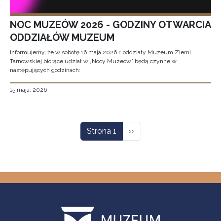
NOC MUZEÓW 2026 - GODZINY OTWARCIA
ODDZIAŁÓW MUZEUM
Informujemy, że w sobotę 16 maja 2026 r. oddziały Muzeum Ziemi
Tarnowskiej biorące udział w „Nocy Muzeów” będą czynne w
następujących godzinach:
15 maja, 2026
Stronicowanie
Następna strona
Strona 1
››