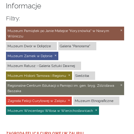
Informacje
Filtry:
Muzeum Pamiątek po Janie Matejce "Koryznówka" w Nowym
Wiśniczu
Muzeum Dwór w Dołędze
Galeria "Panorama"
Muzeum Zamek w Dębnie
Muzeum Ratusz - Galeria Sztuki Dawnej
Muzeum Historii Tarnowa i Regionu
Siedziba
Regionalne Centrum Edukacji o Pamięci im. gen. bryg. Zdzisława
Baszaka
Zagroda Felicji Curyłowej w Zalipiu
Muzeum Etnograficzne
Muzeum Wincentego Witosa w Wierzchosławicach
ZAGRODA FELICJI CURYŁOWEJ W ZALIPIU