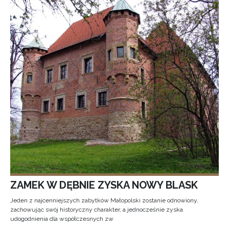
ZAMEK W DĘBNIE ZYSKA NOWY BLASK
Jeden z najcenniejszych zabytków Małopolski zostanie odnowiony,
zachowując swój historyczny charakter, a jednocześnie zyska
udogodnienia dla współczesnych zw