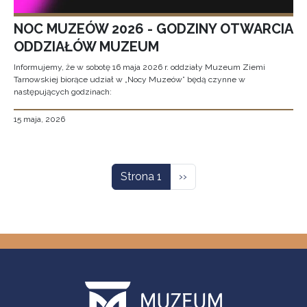
NOC MUZEÓW 2026 - GODZINY OTWARCIA
ODDZIAŁÓW MUZEUM
Informujemy, że w sobotę 16 maja 2026 r. oddziały Muzeum Ziemi
Tarnowskiej biorące udział w „Nocy Muzeów” będą czynne w
następujących godzinach:
15 maja, 2026
Stronicowanie
Następna strona
Strona 1
››