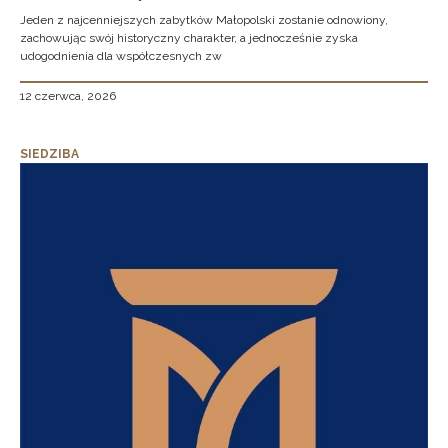
Jeden z najcenniejszych zabytków Małopolski zostanie odnowiony,
zachowując swój historyczny charakter, a jednocześnie zyska
udogodnienia dla współczesnych zw
12 czerwca, 2026
SIEDZIBA