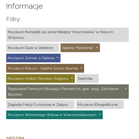
Informacje
Filtry:
Muzeum Pamiątek po Janie Matejce "Koryznówka" w Nowym
Wiśniczu
Muzeum Dwór w Dołędze
Galeria "Panorama"
Muzeum Zamek w Dębnie
Muzeum Ratusz - Galeria Sztuki Dawnej
Muzeum Historii Tarnowa i Regionu
Siedziba
Regionalne Centrum Edukacji o Pamięci im. gen. bryg. Zdzisława
Baszaka
Zagroda Felicji Curyłowej w Zalipiu
Muzeum Etnograficzne
Muzeum Wincentego Witosa w Wierzchosławicach
SIEDZIBA