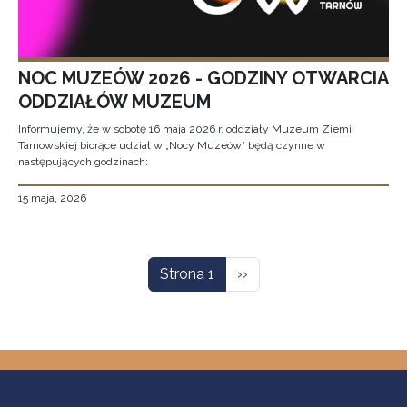
NOC MUZEÓW 2026 - GODZINY OTWARCIA
ODDZIAŁÓW MUZEUM
Informujemy, że w sobotę 16 maja 2026 r. oddziały Muzeum Ziemi
Tarnowskiej biorące udział w „Nocy Muzeów” będą czynne w
następujących godzinach:
15 maja, 2026
Stronicowanie
Następna strona
Strona 1
››