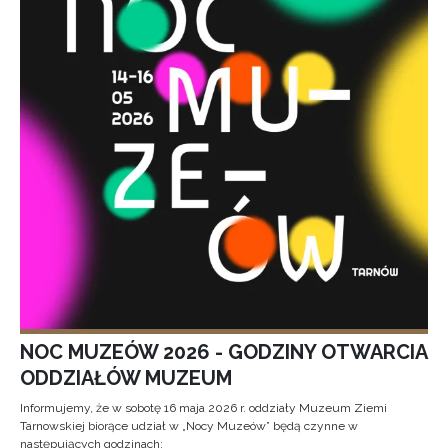
NOC MUZEÓW 2026 - GODZINY OTWARCIA
ODDZIAŁÓW MUZEUM
Informujemy, że w sobotę 16 maja 2026 r. oddziały Muzeum Ziemi
Tarnowskiej biorące udział w „Nocy Muzeów” będą czynne w
następujących godzinach: