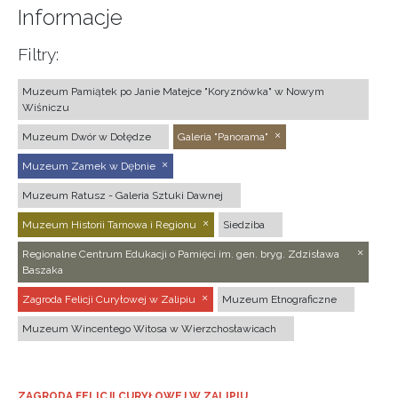
Informacje
Filtry:
Muzeum Pamiątek po Janie Matejce "Koryznówka" w Nowym
Wiśniczu
Muzeum Dwór w Dołędze
Galeria "Panorama"
Muzeum Zamek w Dębnie
Muzeum Ratusz - Galeria Sztuki Dawnej
Muzeum Historii Tarnowa i Regionu
Siedziba
Regionalne Centrum Edukacji o Pamięci im. gen. bryg. Zdzisława
Baszaka
Zagroda Felicji Curyłowej w Zalipiu
Muzeum Etnograficzne
Muzeum Wincentego Witosa w Wierzchosławicach
ZAGRODA FELICJI CURYŁOWEJ W ZALIPIU