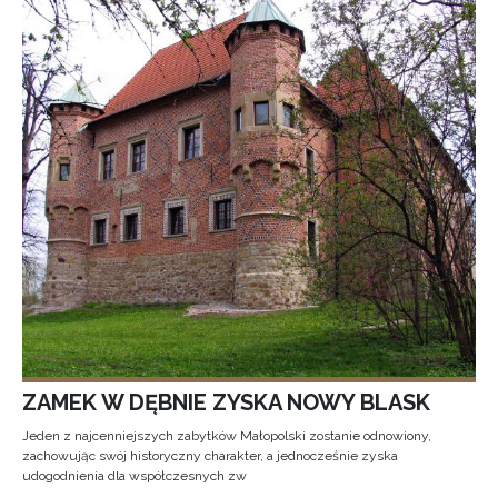
ZAMEK W DĘBNIE ZYSKA NOWY BLASK
Jeden z najcenniejszych zabytków Małopolski zostanie odnowiony,
zachowując swój historyczny charakter, a jednocześnie zyska
udogodnienia dla współczesnych zw