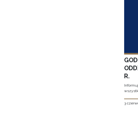
GOD
ODD
R.
Informu
wszystk
3 czerw
Stron