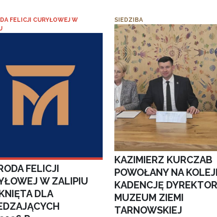
DA FELICJI CURYŁOWEJ W
SIEDZIBA
U
KAZIMIERZ KURCZAB
ODA FELICJI
POWOŁANY NA KOLEJ
YŁOWEJ W ZALIPIU
KADENCJĘ DYREKTO
KNIĘTA DLA
MUZEUM ZIEMI
EDZAJĄCYCH
TARNOWSKIEJ