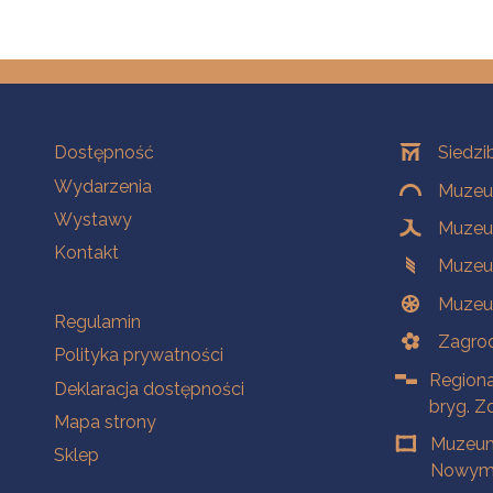
Na skróty
Oddziały
Dostępność
Siedzi
Wydarzenia
Muzeum
Wystawy
Muzeum
Kontakt
Muzeu
Muzeu
Na skróty
Regulamin
Zagrod
Polityka prywatności
Regiona
Deklaracja dostępności
bryg. Z
Mapa strony
Muzeum
Sklep
Nowym 