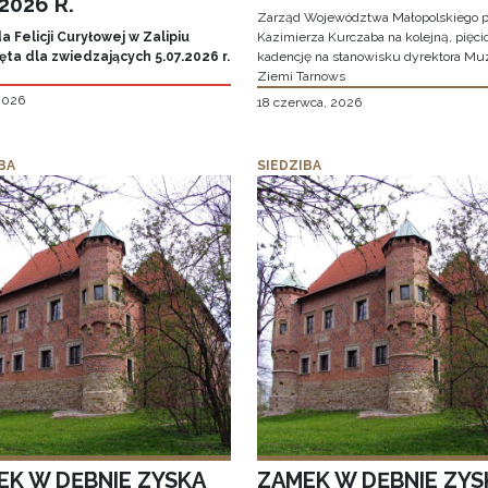
.2026 R.
Zarząd Województwa Małopolskiego p
 Felicji Curyłowej w Zalipiu
Kazimierza Kurczaba na kolejną, pięcio
ta dla zwiedzających 5.07.2026 r.
kadencję na stanowisku dyrektora M
Ziemi Tarnows
 2026
18 czerwca, 2026
BA
SIEDZIBA
EK W DĘBNIE ZYSKA
ZAMEK W DĘBNIE ZYS