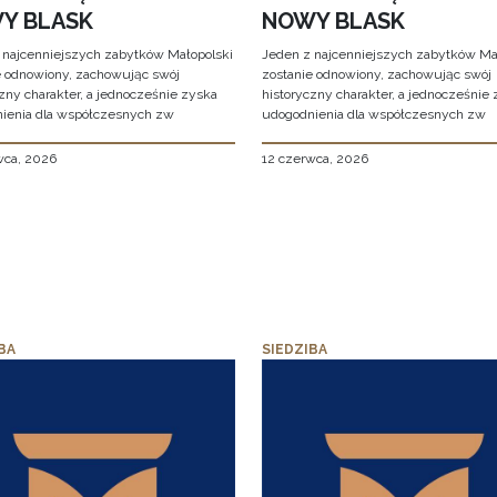
Y BLASK
NOWY BLASK
 najcenniejszych zabytków Małopolski
Jeden z najcenniejszych zabytków Ma
e odnowiony, zachowując swój
zostanie odnowiony, zachowując swój
zny charakter, a jednocześnie zyska
historyczny charakter, a jednocześnie
ienia dla współczesnych zw
udogodnienia dla współczesnych zw
wca, 2026
12 czerwca, 2026
BA
SIEDZIBA