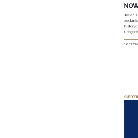
NOW
Jeden z
zostani
historyc
udogodn
12 czer
SIEDZI