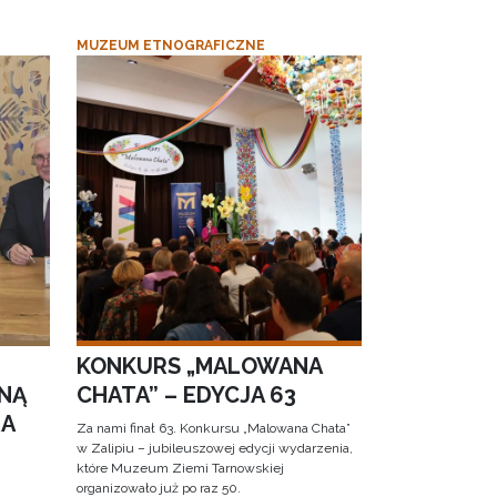
MUZEUM ETNOGRAFICZNE
KONKURS „MALOWANA
NĄ
CHATA” – EDYCJA 63
RA
Za nami finał 63. Konkursu „Malowana Chata”
w Zalipiu – jubileuszowej edycji wydarzenia,
które Muzeum Ziemi Tarnowskiej
organizowało już po raz 50.