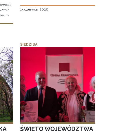
owołał
15 czerwca, 2026
letnią
uzeum
SIEDZIBA
KA
ŚWIĘTO WOJEWÓDZTWA