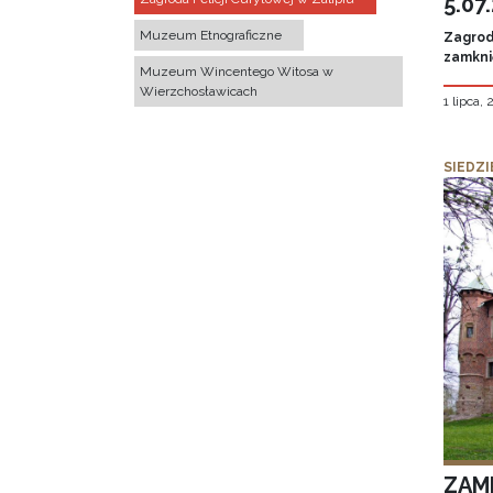
5.07
Muzeum Etnograficzne
Zagroda
zamknię
Muzeum Wincentego Witosa w
Wierzchosławicach
1 lipca,
SIEDZI
ZAM