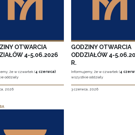
ZINY OTWARCIA
GODZINY OTWARCIA
ZIAŁÓW 4-5.06.2026
ODDZIAŁÓW 4-5.06.2
R.
jemy, że w czwartek (
4 czerwca)
Informujemy, że w czwartek (
4 czerw
ie oddziały
wszystkie oddziały
ca, 2026
3 czerwca, 2026
BA