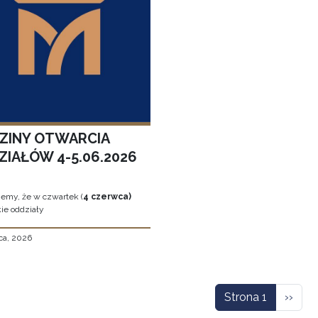
ZINY OTWARCIA
ZIAŁÓW 4-5.06.2026
jemy, że w czwartek (
4 czerwca)
ie oddziały
ca, 2026
icowanie
Nastę
Strona 1
››