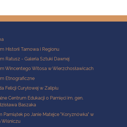
ba
 Historii Tarnowa i Regionu
 Ratusz - Galeria Sztuki Dawnej
m Wincentego Witosa w Wierzchosławicach
m Etnograficzne
a Felicji Curyłowej w Zalipiu
lne Centrum Edukacji o Pamięci im. gen.
dzisława Baszaka
 Pamiątek po Janie Matejce "Koryznówka" w
Wiśniczu