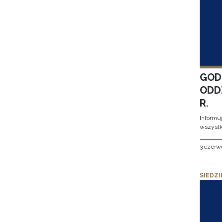
GOD
ODD
R.
Informu
wszystk
3 czerw
SIEDZI