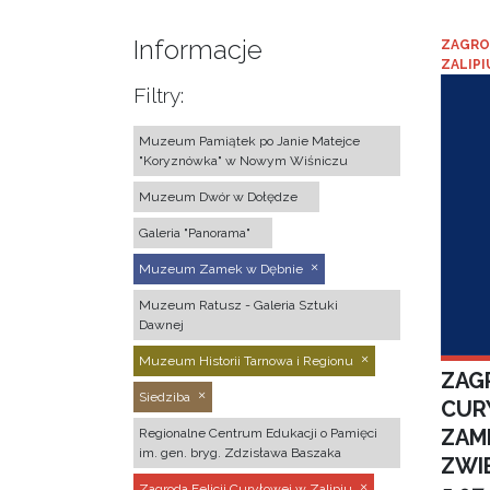
Informacje
ZAGRO
ZALIPI
Filtry:
Muzeum Pamiątek po Janie Matejce
"Koryznówka" w Nowym Wiśniczu
Muzeum Dwór w Dołędze
Galeria "Panorama"
Muzeum Zamek w Dębnie
Muzeum Ratusz - Galeria Sztuki
Dawnej
Muzeum Historii Tarnowa i Regionu
ZAGR
Siedziba
CUR
ZAM
Regionalne Centrum Edukacji o Pamięci
im. gen. bryg. Zdzisława Baszaka
ZWI
Zagroda Felicji Curyłowej w Zalipiu