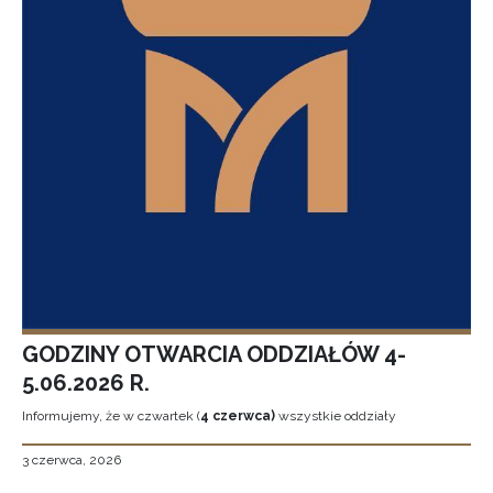
GODZINY OTWARCIA ODDZIAŁÓW 4-
5.06.2026 R.
Informujemy, że w czwartek (
4 czerwca)
wszystkie oddziały
3 czerwca, 2026