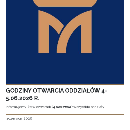
GODZINY OTWARCIA ODDZIAŁÓW 4-
5.06.2026 R.
Informujemy, że w czwartek (
4 czerwca)
wszystkie oddziały
3 czerwca, 2026