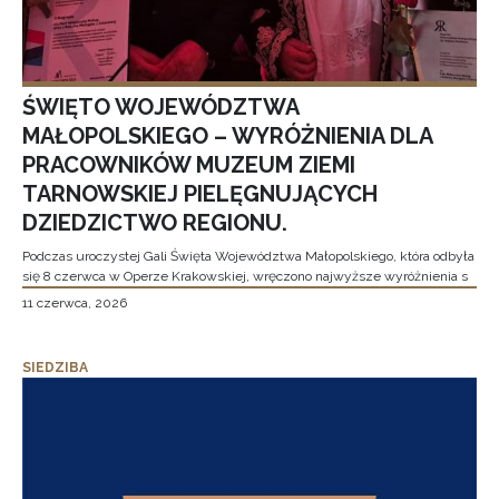
ŚWIĘTO WOJEWÓDZTWA
MAŁOPOLSKIEGO – WYRÓŻNIENIA DLA
PRACOWNIKÓW MUZEUM ZIEMI
TARNOWSKIEJ PIELĘGNUJĄCYCH
DZIEDZICTWO REGIONU.
Podczas uroczystej Gali Święta Województwa Małopolskiego, która odbyła
się 8 czerwca w Operze Krakowskiej, wręczono najwyższe wyróżnienia s
11 czerwca, 2026
SIEDZIBA