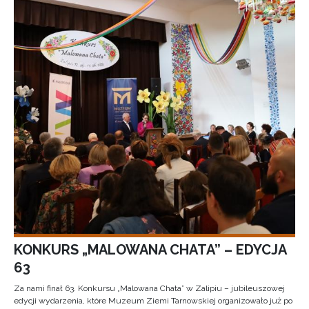
KONKURS „MALOWANA CHATA” – EDYCJA
63
Za nami finał 63. Konkursu „Malowana Chata” w Zalipiu – jubileuszowej
edycji wydarzenia, które Muzeum Ziemi Tarnowskiej organizowało już po