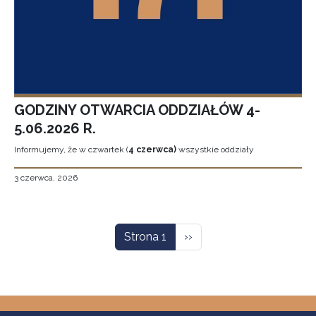
GODZINY OTWARCIA ODDZIAŁÓW 4-
5.06.2026 R.
Informujemy, że w czwartek (
4 czerwca)
wszystkie oddziały
3 czerwca, 2026
Stronicowanie
Następna strona
Strona 1
››