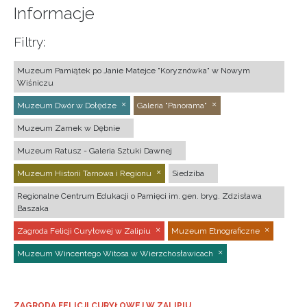
Informacje
Filtry:
Muzeum Pamiątek po Janie Matejce "Koryznówka" w Nowym
Wiśniczu
Muzeum Dwór w Dołędze
Galeria "Panorama"
Muzeum Zamek w Dębnie
Muzeum Ratusz - Galeria Sztuki Dawnej
Muzeum Historii Tarnowa i Regionu
Siedziba
Regionalne Centrum Edukacji o Pamięci im. gen. bryg. Zdzisława
Baszaka
Zagroda Felicji Curyłowej w Zalipiu
Muzeum Etnograficzne
Muzeum Wincentego Witosa w Wierzchosławicach
ZAGRODA FELICJI CURYŁOWEJ W ZALIPIU