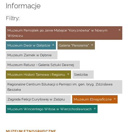
Informacje
Filtry:
Muzeum Pamiątek po Janie Matejce "Koryznówka" w Nowym
Wiśniczu
Muzeum Dwór w Dołędze
Galeria "Panorama"
Muzeum Zamek w Dębnie
Muzeum Ratusz - Galeria Sztuki Dawnej
Muzeum Historii Tarnowa i Regionu
Siedziba
Regionalne Centrum Edukacji o Pamięci im. gen. bryg. Zdzisława
Baszaka
Zagroda Felicji Curyłowej w Zalipiu
Muzeum Etnograficzne
Muzeum Wincentego Witosa w Wierzchosławicach
MUZEUM ETNOGRAFICZNE