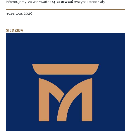
Informujemy, że w czwartek (
4 czerwca)
wszystkie oddziały
3 czerwca, 2026
SIEDZIBA