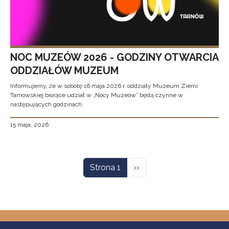
NOC MUZEÓW 2026 - GODZINY OTWARCIA
ODDZIAŁÓW MUZEUM
Informujemy, że w sobotę 16 maja 2026 r. oddziały Muzeum Ziemi
Tarnowskiej biorące udział w „Nocy Muzeów” będą czynne w
następujących godzinach:
15 maja, 2026
Stronicowanie
Następna strona
Strona 1
››