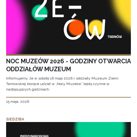
NOC MUZEÓW 2026 - GODZINY OTWARCIA
ODDZIAŁÓW MUZEUM
Informujemy, że w sobotę 16 maja 2026 r. oddziały Muzeum Ziemi
Tarnowskiej biorące udział w „Nocy Muzeów” będą czynne w
następujących godzinach:
15 maja, 2026
SIEDZIBA