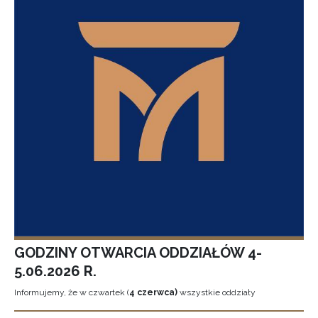
GODZINY OTWARCIA ODDZIAŁÓW 4-
5.06.2026 R.
Informujemy, że w czwartek (
4 czerwca)
wszystkie oddziały