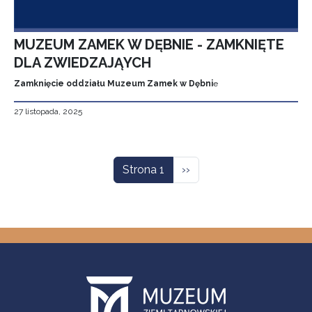
MUZEUM ZAMEK W DĘBNIE - ZAMKNIĘTE
DLA ZWIEDZAJĄYCH
Zamknięcie oddziału Muzeum Zamek w Dębni
e
27 listopada, 2025
Stronicowanie
Następna strona
Strona 1
››