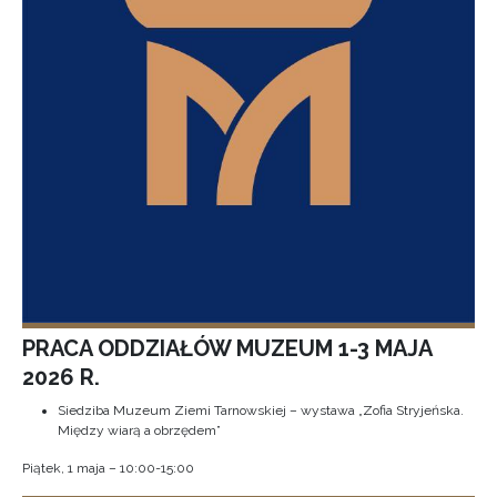
PRACA ODDZIAŁÓW MUZEUM 1-3 MAJA
2026 R.
Siedziba Muzeum Ziemi Tarnowskiej – wystawa „Zofia Stryjeńska.
Między wiarą a obrzędem”
Piątek, 1 maja – 10:00-15:00