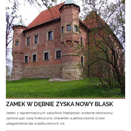
ZAMEK W DĘBNIE ZYSKA NOWY BLASK
Jeden z najcenniejszych zabytków Małopolski zostanie odnowiony,
zachowując swój historyczny charakter, a jednocześnie zyska
udogodnienia dla współczesnych zw