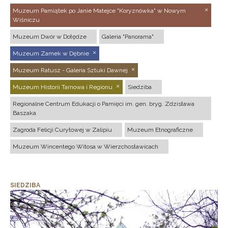
Muzeum Pamiątek po Janie Matejce "Koryznówka" w Nowym
Wiśniczu
Muzeum Dwór w Dołędze
Galeria "Panorama"
Muzeum Zamek w Dębnie
Muzeum Ratusz - Galeria Sztuki Dawnej
Muzeum Historii Tarnowa i Regionu
Siedziba
Regionalne Centrum Edukacji o Pamięci im. gen. bryg. Zdzisława
Baszaka
Zagroda Felicji Curyłowej w Zalipiu
Muzeum Etnograficzne
Muzeum Wincentego Witosa w Wierzchosławicach
SIEDZIBA